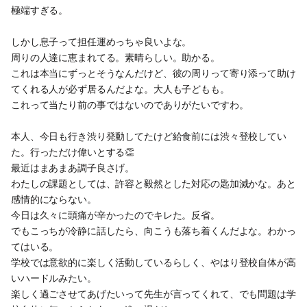
極端すぎる。
しかし息子って担任運めっちゃ良いよな。
周りの人達に恵まれてる。素晴らしい。助かる。
これは本当にずっとそうなんだけど、彼の周りって寄り添って助け
てくれる人が必ず居るんだよな。大人も子どもも。
これって当たり前の事ではないのでありがたいですわ。
本人、今日も行き渋り発動してたけど給食前には渋々登校してい
た。行っただけ偉いとする👏
最近はまあまあ調子良さげ。
わたしの課題としては、許容と毅然とした対応の匙加減かな。あと
感情的にならない。
今日は久々に頭痛が辛かったのでキレた。反省。
でもこっちが冷静に話したら、向こうも落ち着くんだよな。わかっ
てはいる。
学校では意欲的に楽しく活動しているらしく、やはり登校自体が高
いハードルみたい。
楽しく過ごさせてあげたいって先生が言ってくれて、でも問題は学