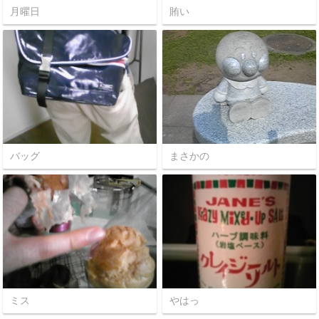
月曜日
賄い
バッグ
まさかの
ミス
やはっ