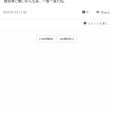
校自体に無いからなあ…一進一退だね。
0
Share
2025.07.03 17:38
コメントを書く...
« (untitled)
(untitled) »