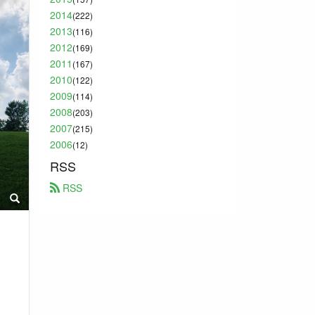
2014
(222)
2013
(116)
2012
(169)
2011
(167)
2010
(122)
2009
(114)
2008
(203)
2007
(215)
2006
(12)
RSS
 RSS