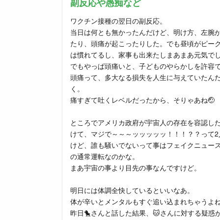
副反応や愚痴など
ワクチン接種の翌日の副反応。
当日は何とも無かったんだけど、明け方、左腕
たり、頭痛が起こったりした。でも昼頃がピー
は慣れてるし、家事も出来たしまあまあ元気で
でもやっぱ頭痛いと、子どものやらかしを許容
頭痛って、多大なる損失を人生に与えていたん
く。
痛すぎて吐くレベルだったから、そりゃあね🤕
ところでアメリカ政府が宇宙人の存在を容認し
けて、マジで～～～ッッッッッ！！！？？って2
けど、誰も騒いでないって事はフェイクニュー
の通常運転なのかな。
まあ宇宙の事より目先の事なんですけど。
明日には体調全快しているといいなあ。
体が辛いとメンタルもすぐ追い込まれちゃうよ
昨日🐤さんと話した結果、🐱さんに対する疑