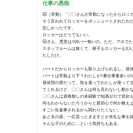
仕事の愚痴
🐱（常勤）「〇〇さんが常勤になったからロッ
そう言われてロッカーをボッシュートされたわ
悲しかったです。
ロッカーはどうでもいい。
🐱さん、悪意は100パー無いの。ただ、アホで
スタッフルームは狭くて、椅子もロッカーも3人
たしだけ。
パートだからロッカーも取り上げられるし、昼
パートは常勤より下？わたしが1番仕事量多いの
昼休憩の席だって、気を遣ってわたしが座ってる
てくれるけど、〇〇さんは何も言わないし動か
〇〇さんは資格無しの未経験で知識ゼロで意欲
何もわからないだろうからと親切心で何か教え
すごい生返事されるから関わりたくない。
あと夫の器、一応貰っときますとか失礼な事を
そんな子のために…という気持ちもある。