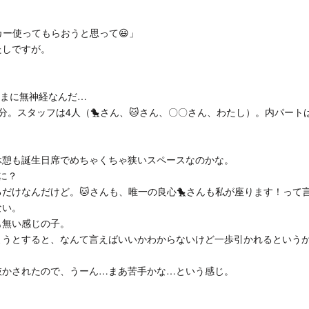
カー使ってもらおうと思って😃」
たしですが。
たまに無神経なんだ…
分。スタッフは4人（🐤さん、🐱さん、〇〇さん、わたし）。内パート
休憩も誕生日席でめちゃくちゃ狭いスペースなのかな。
に？
だけなんだけど。🐱さんも、唯一の良心🐤さんも私が座ります！って
ない。
も無い感じの子。
ようとすると、なんて言えばいいかわからないけど一歩引かれるという
抜かされたので、うーん…まあ苦手かな…という感じ。