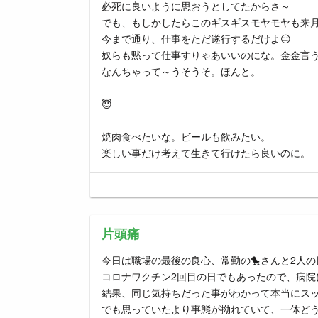
必死に良いように思おうとしてたからさ～
でも、もしかしたらこのギスギスモヤモヤも来
今まで通り、仕事をただ遂行するだけよ😑
奴らも黙って仕事すりゃあいいのにな。金金言
なんちゃって～うそうそ。ほんと。
😇
焼肉食べたいな。ビールも飲みたい。
楽しい事だけ考えて生きて行けたら良いのに。
片頭痛
今日は職場の最後の良心、常勤の🐤さんと2人の
コロナワクチン2回目の日でもあったので、病院
結果、同じ気持ちだった事がわかって本当にス
でも思っていたより事態が拗れていて、一体ど