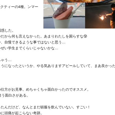
ルクティーの4種。ンマー
困惑した。
だから何も言えなかった。あまりわたしを困らすな😰
か、自慢できるような事ではないと思う…
いぜい学生までくらいじゃないかな…
ちゃう…
ようになったというか、やる気ありますアピールしていて、まあ良かっ
の仕方がお見事。めちゃくちゃ面白かったのでオススメ。
違う面白さがある。
ったんだけど、なんとまだ頓服を飲んでいない。すごい！
のに頭痛が起こらない奇跡。