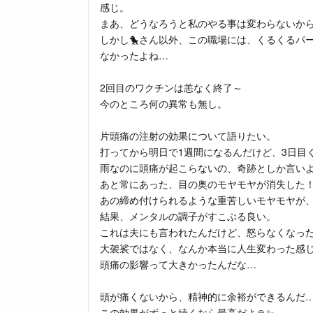
感じ。
まあ、どうなろうと私のやる事は変わらないか
しかし🐤さん以外、この職場には、くるくるパ
なかったよね…
2回目のワクチンは恙なく終了～
今のところ何の異常も無し。
片頭痛の注射の効果について語りたい。
打ってから明日で1週間になるんだけど、3日目
雨なのに頭痛が起こらないの、奇跡としか言いよ
あと常にあった、目の奥のモヤモヤが消失した
あの締め付けられるような重苦しいモヤモヤが
結果、メンタルの調子がすこぶる良い。
これは夫にも言われたんだけど、怒らなくなっ
大袈裟ではなく、なんか本当に人生変わった感
頭痛の影響って大きかったんだな…
頭が痛くないから、精神的に余裕ができるんだ
この効果がずっと続くなら最高だよ🙏✨