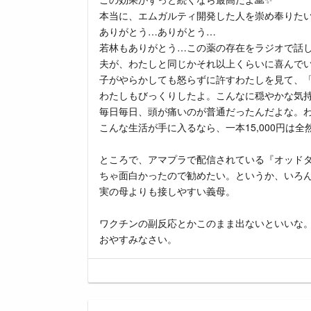
本当に、エムガルティ開発した人を崇め奉りた
ありがとう…ありがとう…
若林もありがとう…この薬の存在をラジオで話
夫が、わたしと同じかそれ以上くらいに喜んで
子がやらかしても怒らずに許すわたしを見て、
わたしもびっくりしたよ。こんなに穏やかな気
毎日毎日、頭が痛いのが普通だったんだよな。
こんな生活が手に入るなら、一本15,000円は全
ところで、アマプラで配信されている『オッド
ちゃ面白かったので勧めたい。というか、いろ
実の母よりも接しやすい義母。
ワクチンの副反応とかこのまま出ないといいな
おやすみなさい。