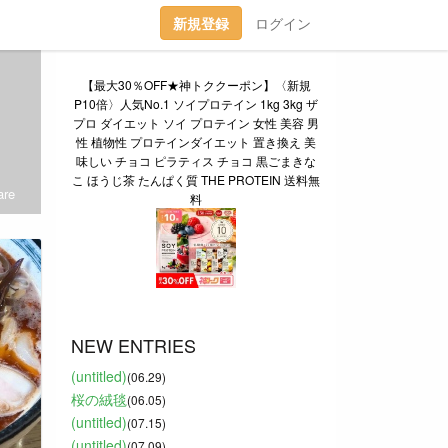
新規登録
ログイン
【最大30％OFF★神トククーポン】〈新規
P10倍〉人気No.1 ソイプロテイン 1kg 3kg ザ
プロ ダイエット ソイ プロテイン 女性 美容 男
性 植物性 プロテインダイエット 置き換え 美
味しい チョコ ピラティス チョコ 黒ごまきな
こ ほうじ茶 たんぱく質 THE PROTEIN 送料無
re
料
NEW ENTRIES
(untitled)
(06.29)
桜の絨毯
(06.05)
(untitled)
(07.15)
(untitled)
(07.09)