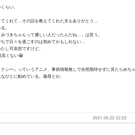
いくらい。
してくれて…その話を教えてくれた夫もありがとう…
いる。
「みづきちゃんって優しい人だったんだね…」は笑う。
持ちで日々を過ごすのは初めてかもしれない…
わたし可哀想ですけど。
然高くない😭
タクシー』っていうアニメ、事前情報無しで全然期待せずに見たらめち
んなひとに勧めている。義母とか。
。
2021.06.22 22:22