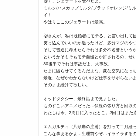
😋）、ジェラートを食べたよ。
ミルク/ハスカップミルク/ブラッドオレンジ/ミ
イ！
やはりここのジェラートは最高。
🐱さんが、私は既婚者にモテる、と言い出して
突っ込んでいいのか迷ったけど、多分マジのやつ
そして普通に考えたらそれは多分不名誉という
というかそもそもモテ自慢とか許されるの、せ
30後半でそれは事故だよ。大事故。
たまに困らせてくるんだよな。変な空気になっ
最近、なぜかわからないけど仕事をサボらない
そのまま続けて欲しい。
オッドタクシー、最終話まで見ました。
ものすごいアニメだった…伏線の張り方と回収
わたしは今、2周目に入ったとこ。2回目はまた
エムガルティ（片頭痛の注射）を打って半月経
こんな事あるかよ…生理前やぞ…イライラする