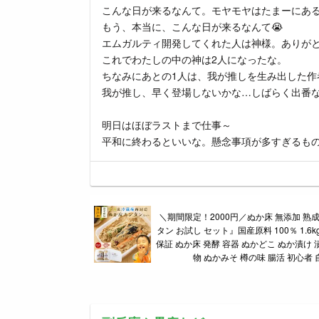
こんな日が来るなんて。モヤモヤはたまーにあ
もう、本当に、こんな日が来るなんて😭
エムガルティ開発してくれた人は神様。ありが
これでわたしの中の神は2人になったな。
ちなみにあとの1人は、我が推しを生み出した作
我が推し、早く登場しないかな…しばらく出番
明日はほぼラストまで仕事～
平和に終わるといいな。懸念事項が多すぎるも
＼期間限定！2000円／ぬか床 無添加 熟成
タン お試し セット』国産原料 100％ 1.6k
保証 ぬか床 発酵 容器 ぬかどこ ぬか漬け 
物 ぬかみそ 樽の味 腸活 初心者