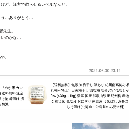
るけど、漢方で散らせるレベルなんだ。
とう…ありがとう…
者先生。
ないのかな…
ので。
2021.06.30 23:11
【送料無料】無添加 梅干し 訳あり 紀州南高梅/小
 『ぬか床 カン
れ梅～特上）田舎梅干し 減塩梅 塩分3% / 低塩しそ
g 送料無料 返金
9% (430g～1kg) 紫蘇 国産 和歌山県産 紀州梅 産
漬け物 糠漬け 漬
分控えめ 低塩分 おにぎり 家庭用 うめぼし お弁当
 自然派
しそ漬け(北海道・沖縄県のみ要送料)