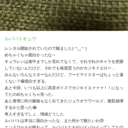
ルパパトキュウ
レンタル開始されていたので観ました( ◠‿◠ )
めちゃくちゃ面白かったな～
キュウレンは途中までしか見れてなくて、それぞれのキャラを把握
していないんだけど、それでも毎度思うのがカジキイエロー…
みんないろんなスターなんだけど、フードマイスターはちょっと違
くない？😂面白すぎる。
あと今回、いつも以上に高音ボイスでカジキイエァァァ！！になっ
てたのめちゃくちゃ笑った。
あと唐突に何の脈絡もなく出てきたジュウオウワールド。腹筋崩壊
するかと思った😂
奇人すぎるでしょ…情緒どうした
ルパパトは本当に面白かったな…また何かで観たいわ😞
エンドロールが終わって、ルパパトたちがバイバーイってしてたの