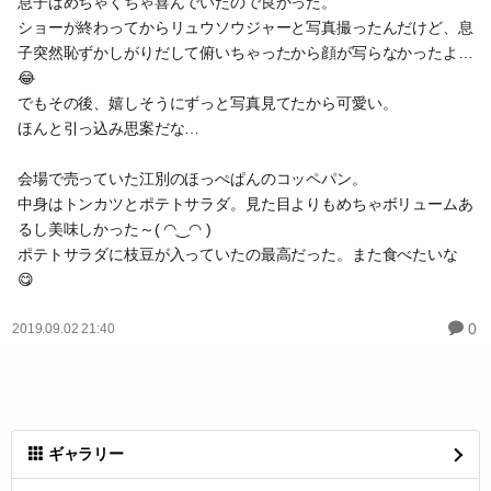
息子はめちゃくちゃ喜んでいたので良かった。
ショーが終わってからリュウソウジャーと写真撮ったんだけど、息
子突然恥ずかしがりだして俯いちゃったから顔が写らなかったよ…
😂
でもその後、嬉しそうにずっと写真見てたから可愛い。
ほんと引っ込み思案だな…
会場で売っていた江別のほっぺぱんのコッペパン。
中身はトンカツとポテトサラダ。見た目よりもめちゃボリュームあ
るし美味しかった～( ◠‿◠ )
ポテトサラダに枝豆が入っていたの最高だった。また食べたいな
😋
0
2019.09.02 21:40
ギャラリー