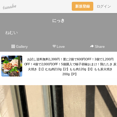
tuna.be
新規登録
ログイン
にっき
ねむい
Gallery
Love
Share
お試し送料無料1,399円！更に2個で600円OFF！3個で1,200円
OFF！4個で2,000円OFF！5個購入で柚子胡椒おまけ！鶏たたき 炭
火焼き【1】むね肉210g【2】もも肉120g【3】もも炭火焼き
200g【P】