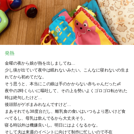
発熱
金曜の夜から娘が熱を出しましてね…
少し痰が出ていて夜中は眠れないみたい。こんなに寝れないの生ま
れてから初めてだな。
そう思うと、本当にこの娘は手のかからない赤ちゃんだった👶
夜中の2時くらいに嘔吐して、その上を勢いよくゴロゴロ転がれた
時は絶句したけど…
後頭部がゲボまみれなんですけど…
まあそれでも38度台だし、離乳食の食いはいつもより悪いけど食
べてるし、母乳は飲んでるから大丈夫そう。
寝る時以外は機嫌良いし。明日にはよくなるかな。
そして夫は来週のイベントに向けて制作に忙しいので不在