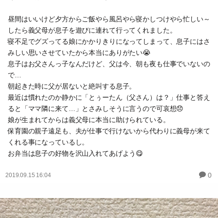
昼間はいいけど夕方からご飯やら風呂やら寝かしつけやら忙しい～
したら義父母が息子を遊びに連れて行ってくれました。
寝不足でグズってる娘にかかりきりになってしまって、息子にはさ
みしい思いさせていたから本当にありがたい😭
息子はお父さんっ子なんだけど、父は今、朝も夜も仕事でいないの
で…
朝起きた時に父が居ないと絶叫する息子。
最近は慣れたのか静かに「とぅーたん（父さん）は？」仕事と答え
ると「ママ隣に来て…」とさみしそうに言うので可哀想😞
娘が生まれてからは義父母に本当に助けられている。
保育園の親子遠足も、夫が仕事で行けないから代わりに義母が来て
くれる事になっているし。
お弁当は息子の好物を沢山入れてあげよう😋
0
2019.09.15 16:04