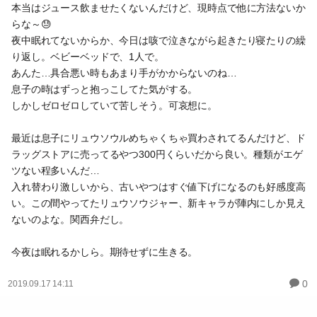
本当はジュース飲ませたくないんだけど、現時点で他に方法ないか
らな～😓
夜中眠れてないからか、今日は咳で泣きながら起きたり寝たりの繰
り返し。ベビーベッドで、1人で。
あんた…具合悪い時もあまり手がかからないのね…
息子の時はずっと抱っこしてた気がする。
しかしゼロゼロしていて苦しそう。可哀想に。
最近は息子にリュウソウルめちゃくちゃ買わされてるんだけど、ド
ラッグストアに売ってるやつ300円くらいだから良い。種類がエゲ
ツない程多いんだ…
入れ替わり激しいから、古いやつはすぐ値下げになるのも好感度高
い。この間やってたリュウソウジャー、新キャラが陣内にしか見え
ないのよな。関西弁だし。
今夜は眠れるかしら。期待せずに生きる。
0
2019.09.17 14:11