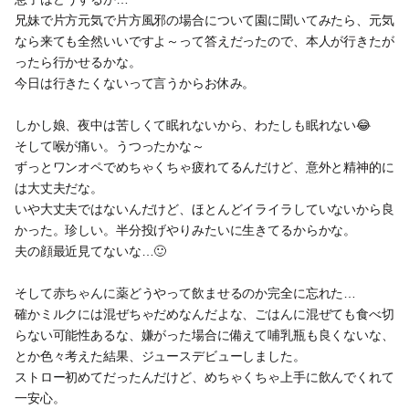
兄妹で片方元気で片方風邪の場合について園に聞いてみたら、元気
なら来ても全然いいですよ～って答えだったので、本人が行きたが
ったら行かせるかな。
今日は行きたくないって言うからお休み。
しかし娘、夜中は苦しくて眠れないから、わたしも眠れない😂
そして喉が痛い。うつったかな～
ずっとワンオペでめちゃくちゃ疲れてるんだけど、意外と精神的に
は大丈夫だな。
いや大丈夫ではないんだけど、ほとんどイライラしていないから良
かった。珍しい。半分投げやりみたいに生きてるからかな。
夫の顔最近見てないな…🙂
そして赤ちゃんに薬どうやって飲ませるのか完全に忘れた…
確かミルクには混ぜちゃだめなんだよな、ごはんに混ぜても食べ切
らない可能性あるな、嫌がった場合に備えて哺乳瓶も良くないな、
とか色々考えた結果、ジュースデビューしました。
ストロー初めてだったんだけど、めちゃくちゃ上手に飲んでくれて
一安心。