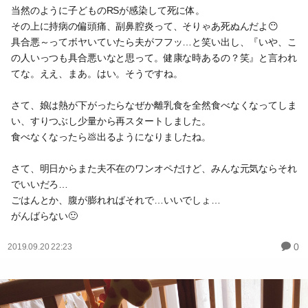
当然のように子どものRSが感染して死に体。
その上に持病の偏頭痛、副鼻腔炎って、そりゃあ死ぬんだよ😶
具合悪～ってボヤいていたら夫がフフッ…と笑い出し、『いや、こ
の人いっつも具合悪いなと思って。健康な時あるの？笑』と言われ
てな。ええ、まあ。はい。そうですね。
さて、娘は熱が下がったらなぜか離乳食を全然食べなくなってしま
い、すりつぶし少量から再スタートしました。
食べなくなったら💩出るようになりましたね。
さて、明日からまた夫不在のワンオペだけど、みんな元気ならそれ
でいいだろ…
ごはんとか、腹が膨れればそれで…いいでしょ…
がんばらない🙂
0
2019.09.20 22:23