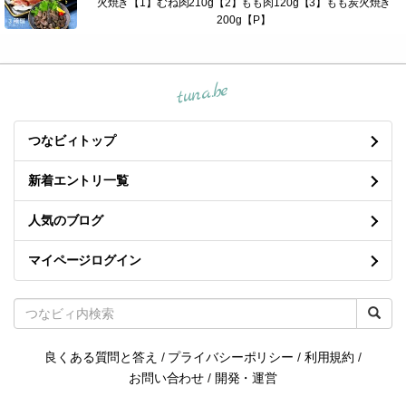
火焼き【1】むね肉210g【2】もも肉120g【3】もも炭火焼き
200g【P】
tuna.be
つなビィトップ
新着エントリ一覧
人気のブログ
マイページログイン
良くある質問と答え
/
プライバシーポリシー
/
利用規約
/
お問い合わせ
/
開発・運営