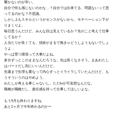
響かないのが辛い。
自分で何も感じないのかな…？自分では出来てる、問題ないって思
ってるのかな？不思議。
しかし上もスキルというかセンスがないから、モチベーション下が
りまくりよ。
毎日思うんだけど、みんな目は見えているか？先のこと考えて仕事
してるか？
人当たりが良くても、技術がまるで無きゃどうしようもないでしょ
うよ…
やっぱ育つ環境って大事だよね。
多分ずっとこのままなんだろうな。先は長くなさそう。まあわたし
はパートだし別にいいんだけど。
先週まで生理も重なって内心ずっとイライラしていたんだけど、も
うそういうのはやめよう。
わたしが考える事じゃないし。ただkrが可哀想なんだな。
職種が職種だし、責任感を持って仕事してほしいよな。
もう9月も終わりますね。
あと2ヶ月で今年終わるのかー