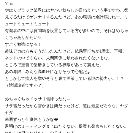
てる
やはりブラック業界にはヤバい奴らしか居ねえという事ですわ…🥹
見てるだけでゲンナリするんだけど、あの環境は余計病むねー。ミ
ュートミュートミュート
有識者の中には質問箱を設置している方が多いので、それはめちゃ
くちゃありがたい✨
すごく勉強になる！
趣味アカの方もそうだったんだけど、結局壁打ちが1番楽。平穏。
ネットの中でくらい、人間関係に煩わされたくないよな。
ところで重曹で歯磨きしている界隈があって震えた。
あの界隈、みんな高血圧になりそうで心配だよ。
もしかして病人を増やそうと裏で画策している謎の勢力が…！？
（陰謀論者ですか？）
めちゃくちゃドッサリ雪降ったな～
サラ雪だったから雪かきは楽だったけど、道は最悪だろうな。ヤダ
ヤダ
来週ずっと仕事休もうかな❤️
週明けのミーティングまじ出たくない。提案も発言もしたくない。