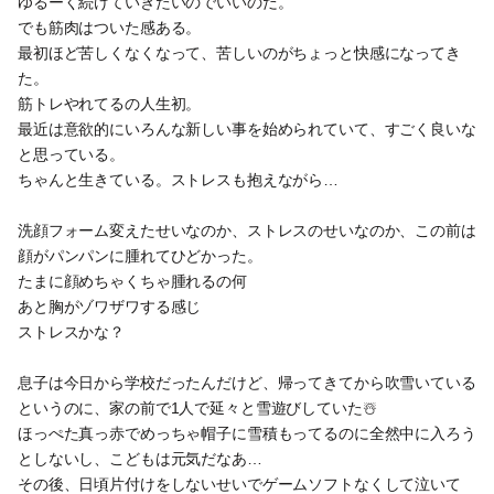
ゆるーく続けていきたいのでいいのだ。
でも筋肉はついた感ある。
最初ほど苦しくなくなって、苦しいのがちょっと快感になってき
た。
筋トレやれてるの人生初。
最近は意欲的にいろんな新しい事を始められていて、すごく良いな
と思っている。
ちゃんと生きている。ストレスも抱えながら…
洗顔フォーム変えたせいなのか、ストレスのせいなのか、この前は
顔がパンパンに腫れてひどかった。
たまに顔めちゃくちゃ腫れるの何
あと胸がゾワザワする感じ
ストレスかな？
息子は今日から学校だったんだけど、帰ってきてから吹雪いている
というのに、家の前で1人で延々と雪遊びしていた☃️
ほっぺた真っ赤でめっちゃ帽子に雪積もってるのに全然中に入ろう
としないし、こどもは元気だなあ…
その後、日頃片付けをしないせいでゲームソフトなくして泣いて