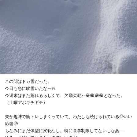
この間はドカ雪だった。
今日も急に吹雪いたな～☃️
今週末はまた荒れるらしくて、欠勤欠勤～😁😁😁😁となった。
（土曜アポギチギチ）
夫が趣味で筋トレしまくっていて、わたしも続けられている🥹いい
影響🥹
ちなみにまだ体型に変化なし。特に食事制限してないしなあ…