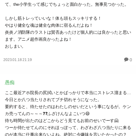
て、the小学生って感じでちょっと面白かった。無事見つかった。
しかし筋トレっていいな！体も頭もスッキリする！
やはり健全な魂は健全な肉体に宿るんだよね！
炎炎ノ消防隊のラストは賛否あったけど個人的には良かったと思い
ます。アニメ超作画良かったよね！
おしまい。
0
2023.01.18 21:19
愚痴
ここ最近アホ院長の尻拭いとかばっかりで本当にストレス溜まる…
今日とか八つ当たりされてブチ切れそうになった。
要約すると、待たせたのはわたしのせいだという事になるが。ケン
カ売ってんの～～～❓❓ふざけんなよこいつ😄
待ち時間が出たのはどこからどう見てもお前のせいでーす🤗
つーか待たせてんのにそれほっぽって、わざわざ八つ当たりに来る
のが本当に仕事出来ないよね。絶対に今嫌味を言いたかったの？