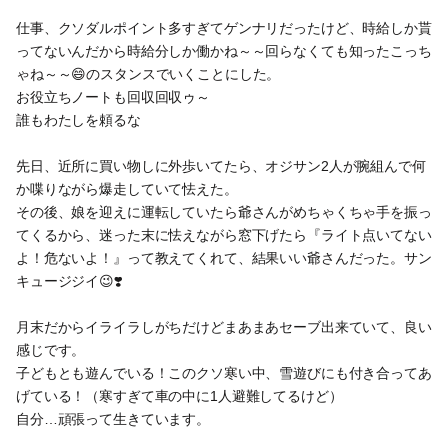
仕事、クソダルポイント多すぎてゲンナリだったけど、時給しか貰
ってないんだから時給分しか働かね～～回らなくても知ったこっち
ゃね～～😄のスタンスでいくことにした。
お役立ちノートも回収回収ゥ～
誰もわたしを頼るな
先日、近所に買い物しに外歩いてたら、オジサン2人が腕組んで何
か喋りながら爆走していて怯えた。
その後、娘を迎えに運転していたら爺さんがめちゃくちゃ手を振っ
てくるから、迷った末に怯えながら窓下げたら『ライト点いてない
よ！危ないよ！』って教えてくれて、結果いい爺さんだった。サン
キュージジイ😉❣️
月末だからイライラしがちだけどまあまあセーブ出来ていて、良い
感じです。
子どもとも遊んでいる！このクソ寒い中、雪遊びにも付き合ってあ
げている！（寒すぎて車の中に1人避難してるけど）
自分…頑張って生きています。