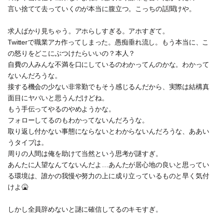
言い捨てて去っていくのが本当に腹立つ。こっちの話聞けや。
求人ばかり見ちゃう。アホらしすぎる。アホすぎて。
Twitterで職業アカ作ってしまった。愚痴垂れ流し。もう本当に、こ
の怒りをどこにぶつけたらいいの？本人？
自費の人みんな不満を口にしているのわかってんのかな。わかって
ないんだろうな。
接する機会の少ない非常勤でもそう感じるんだから、実際は結構真
面目にヤバいと思うんだけどね。
もう手伝ってやるのやめようかな。
フォローしてるのもわかってないんだろうな。
取り返し付かない事態にならないとわからないんだろうな、ああい
うタイプは。
周りの人間は俺を助けて当然という思考が謎すぎ。
あんたに人望なんてないんだよ…あんたが居心地の良いと思ってい
る環境は、誰かの我慢や努力の上に成り立っているものと早く気付
けよ🤮
しかし全員辞めないと謎に確信してるのキモすぎ。