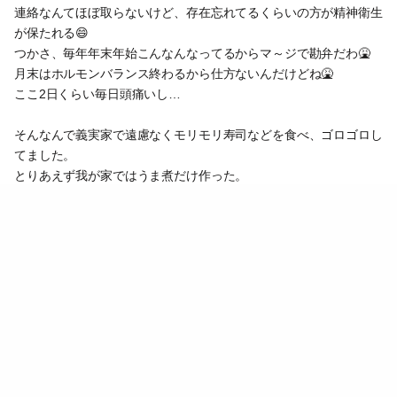
連絡なんてほぼ取らないけど、存在忘れてるくらいの方が精神衛生
が保たれる😄
つかさ、毎年年末年始こんなんなってるからマ～ジで勘弁だわ🤮
月末はホルモンバランス終わるから仕方ないんだけどね🤮
ここ2日くらい毎日頭痛いし…
そんなんで義実家で遠慮なくモリモリ寿司などを食べ、ゴロゴロし
てました。
とりあえず我が家ではうま煮だけ作った。
今日からぬるっと仕事始め。
神社が激混みすぎてまだ初詣には行けてない。
明日、仕事終わりに行ってくるかな。抜け駆けしたら夫怒るかな。
筋トレは今のところ毎日やってる！
早く成果出ないかな～
0
2023.01.04 20:29