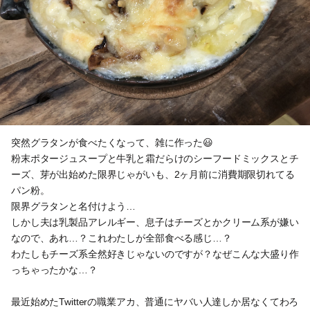
突然グラタンが食べたくなって、雑に作った😃
粉末ポタージュスープと牛乳と霜だらけのシーフードミックスとチ
ーズ、芽が出始めた限界じゃがいも、2ヶ月前に消費期限切れてる
パン粉。
限界グラタンと名付けよう…
しかし夫は乳製品アレルギー、息子はチーズとかクリーム系が嫌い
なので、あれ…？これわたしが全部食べる感じ…？
わたしもチーズ系全然好きじゃないのですが？なぜこんな大盛り作
っちゃったかな…？
最近始めたTwitterの職業アカ、普通にヤバい人達しか居なくてわろ