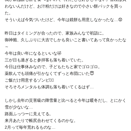
わないんだけど、お汁粉だけは好きなので小さい餅パックを買っ
た。
そういえば今気づいたけど、今年は鏡餅も用意しなかったな…😟
昨日はタイミングが合ったので、家族みんなで初詣に。
御神籤、久しぶりに大吉でしかも良いこと書いてあって良かったな
～
今年は良い年になるといいな🤣
三が日も過ぎると参拝客も落ち着いていた。
今日は仕事休みなので、子どもたちと家でゴロゴロ。
薬飲んでも頭痛が引かなくてずっと布団にいた😇
ご飯だけ用意するゾンビ🧟‍♀️
そろそろメンタルも体調も落ち着いてくるはず…
しかし去年の災害級の降雪量と比べると今年は暖冬だし、とにかく
雪が少ないな…
路面ふっつーに見えてる。
来月あたりで帳尻合わせてくるのかな。
2月って毎年荒れるものな…