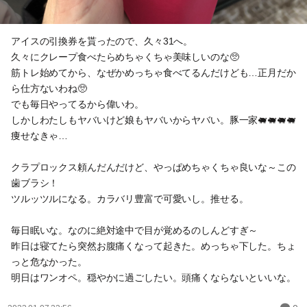
アイスの引換券を貰ったので、久々31へ。
久々にクレープ食べたらめちゃくちゃ美味しいのな🥺
筋トレ始めてから、なぜかめっちゃ食べてるんだけども…正月だか
ら仕方ないわね🥺
でも毎日やってるから偉いわ。
しかしわたしもヤバいけど娘もヤバいからヤバい。豚一家🐖🐖🐖🐖
痩せなきゃ…
クラプロックス頼んだんだけど、やっぱめちゃくちゃ良いな～この
歯ブラシ！
ツルッツルになる。カラバリ豊富で可愛いし。推せる。
毎日眠いな。なのに絶対途中で目が覚めるのしんどすぎ～
昨日は寝てたら突然お腹痛くなって起きた。めっちゃ下した。ちょ
っと危なかった。
明日はワンオペ。穏やかに過ごしたい。頭痛くならないといいな。