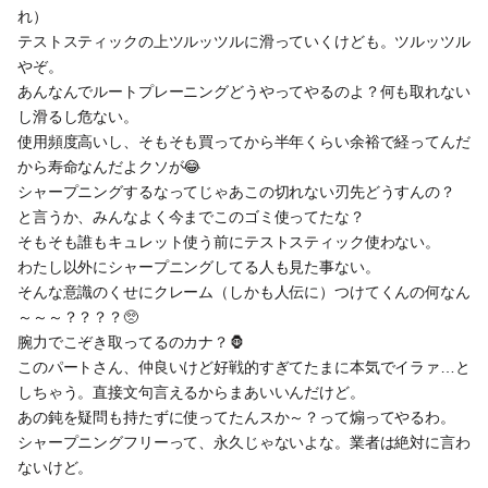
れ）
テストスティックの上ツルッツルに滑っていくけども。ツルッツル
やぞ。
あんなんでルートプレーニングどうやってやるのよ？何も取れない
し滑るし危ない。
使用頻度高いし、そもそも買ってから半年くらい余裕で経ってんだ
から寿命なんだよクソが😂
シャープニングするなってじゃあこの切れない刃先どうすんの？
と言うか、みんなよく今までこのゴミ使ってたな？
そもそも誰もキュレット使う前にテストスティック使わない。
わたし以外にシャープニングしてる人も見た事ない。
そんな意識のくせにクレーム（しかも人伝に）つけてくんの何なん
～～～？？？？🥺
腕力でこぞき取ってるのカナ？🦍
このパートさん、仲良いけど好戦的すぎてたまに本気でイラァ…と
しちゃう。直接文句言えるからまあいいんだけど。
あの鈍を疑問も持たずに使ってたんスか～？って煽ってやるわ。
シャープニングフリーって、永久じゃないよな。業者は絶対に言わ
ないけど。