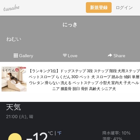
tuna.be
新規登録
ログイン
にっき
ねむい
Gallery
Love
Share
【ランキング1位】ドッグステップ 3段 ステップ 階段 犬用ステップ
ペットスロープ らくだん 30D ペット 犬 スロープ 踏み台 傾斜 単層
ウレタン 滑らない 洗える ペットステップ 小型犬 室内犬 子犬 ヘル
ニア 膝蓋骨 脱臼 骨折 高齢犬 シニア犬