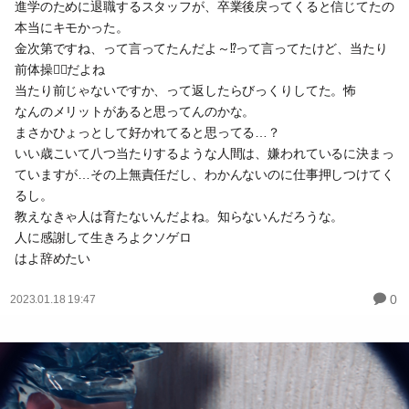
進学のために退職するスタッフが、卒業後戻ってくると信じてたの
本当にキモかった。
金次第ですね、って言ってたんだよ～⁉️って言ってたけど、当たり
前体操🤸‍♀️だよね
当たり前じゃないですか、って返したらびっくりしてた。怖
なんのメリットがあると思ってんのかな。
まさかひょっとして好かれてると思ってる…？
いい歳こいて八つ当たりするような人間は、嫌われているに決まっ
ていますが…その上無責任だし、わかんないのに仕事押しつけてく
るし。
教えなきゃ人は育たないんだよね。知らないんだろうな。
人に感謝して生きろよクソゲロ
はよ辞めたい
0
2023.01.18 19:47