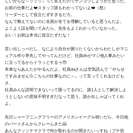
しいからな～ッッッ』って答えたのでゲンコツしようかと思った。
お前の仕事だよ❤️スタッフ誰もわかってないよ❤️（怒）
リーダーとして役立たずすぎるだろ。
なんで教えてないのに全員が全てを理解していると思うんだよ。
よくよく話を聞いてみたら、先生もよくわかっていなかった。
おい！お前は本当に役立たずだな！
言い出しっぺだし、なにより自分が困りたくないからわたしがマニ
ュアル作り率先してやってんだけど、社員dhがマジ他人事みたい
に立ってるからイラッとするゥ🥹
本来ならあんたがやるんだよ。社員daさんは空気読んで『やらせ
てすみません💦こちらの仕事なのに～』って言ってくれるけども
さ。
社員みんな説明できないって困ってるのに、誰1人として解決しよ
うとしないの意味不明すぎだなって思う。誰か出しゃばってくれ
よ。
先日シャープニングフリーのアメリカンイーグル研いだら、今日他
のパートさんからクレームきた🤗
あんなクッソナマクラで何が取れるのか聞きたいっすね（ブチ切