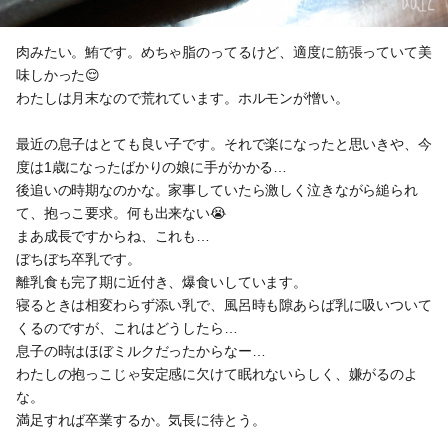
肉みたい。鮪です。めちゃ脂のってるけど、適度に筋張っていて美
味しかった😌
わたしは月末なので荒れています。ホルモンが憎い。
最近の息子はとても良い子です。それで楽になったと思いきや、今
度は1歳になったばかりの娘に手がかかる…
後追いの時期なのかな。家事していたら激しく泣きながら縋られ
て、抱っこ要求。何も出来ない😭
まあ成長ですからね、これも…
ぼちぼち卒乳です。
離乳食も完了期に近付き、爆食いしています。
寝るときは相変わらず添い乳で、風呂時も隙あらば乳に吸いついて
くるのですが、これはどうしたら…
息子の時はほぼミルクだったからなー…
わたしの抱っこじゃ安定感に欠けて眠れないらしく、嫌がるのよ
な。
満足すれば卒業するか。気長に待とう。