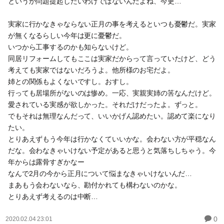
というか問題提起したいわけではないんだよね、今更…
実家に行かなきゃならない正月の事を考えるといつも憂鬱だ。実家
が無くなるらしい今年は更に憂鬱だ。
いつから工事するのかも知らないけど。
同居リフォームしてもここは実家だからって言っていたけど、どう
考えても実家ではないだろうよ。他所様のお宅だよ。
姉との関係もよくないですし。おすし。
行っても居場所がないのは惨め。一応、実親実姉の筈なんだけど。
愛されている実感が欲しかった。それだけだったよ。ずっと。
でもそれは無理なんだって、いいかげん認めたい。認めて楽になり
たい。
とりあえずもう今年は行かなくていいかな。会わない方が平穏なん
だな。会わなきゃいけない予定があると思うと気落ちしちゃう。今
年からは露骨すぎかなー
なんで2月の今から正月について悩まなきゃいけないんだ…
まあもう会わないなら、勘付かれても構わないのかな。
とりあえず考えるのは中断…
0
2020.02.04 23:01