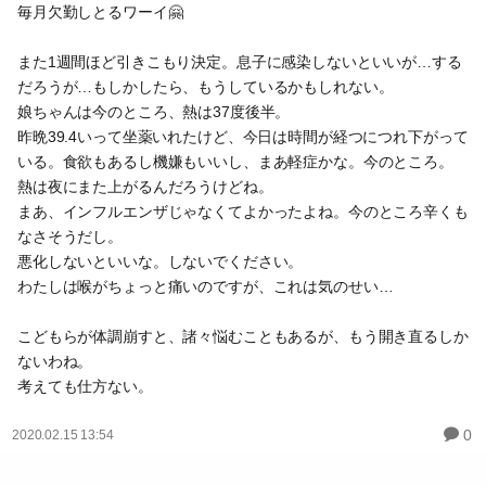
毎月欠勤しとるワーイ🤗
また1週間ほど引きこもり決定。息子に感染しないといいが…する
だろうが…もしかしたら、もうしているかもしれない。
娘ちゃんは今のところ、熱は37度後半。
昨晩39.4いって坐薬いれたけど、今日は時間が経つにつれ下がって
いる。食欲もあるし機嫌もいいし、まあ軽症かな。今のところ。
熱は夜にまた上がるんだろうけどね。
まあ、インフルエンザじゃなくてよかったよね。今のところ辛くも
なさそうだし。
悪化しないといいな。しないでください。
わたしは喉がちょっと痛いのですが、これは気のせい…
こどもらが体調崩すと、諸々悩むこともあるが、もう開き直るしか
ないわね。
考えても仕方ない。
0
2020.02.15 13:54