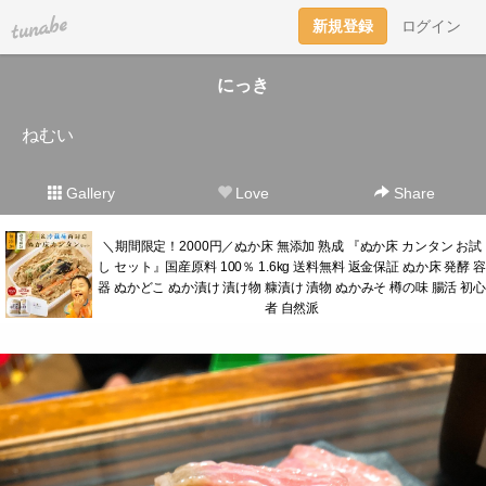
tuna.be
新規登録
ログイン
にっき
ねむい
Gallery
Love
Share
＼期間限定！2000円／ぬか床 無添加 熟成 『ぬか床 カンタン お試
し セット』国産原料 100％ 1.6kg 送料無料 返金保証 ぬか床 発酵 容
器 ぬかどこ ぬか漬け 漬け物 糠漬け 漬物 ぬかみそ 樽の味 腸活 初心
者 自然派