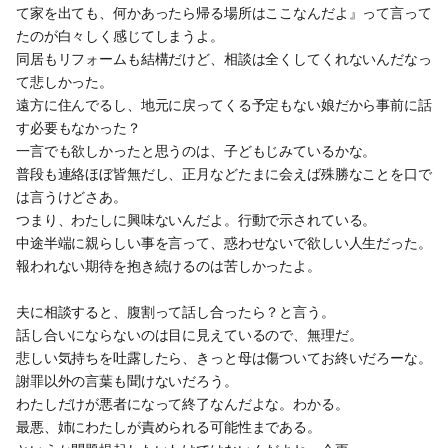
て家を出ても、何かあったら帰る場所はここなんだよ』って言って
たのが白々しく感じてしまうよ。
同居もリフォームも結構だけど、相談は全くしてくれないんだなっ
て悲しかった。
遠方に住んでるし、地元に戻ってくる予定もない娘だから事前に話
す必要もなかった？
一言でも欲しかったと思うのは、子どもじみているかな。
普段も連絡ほぼ皆無だし、正月などたまに会えば殊勝なことを口で
は言うけどさあ。
つまり、わたしに興味ないんだよ。行動で示されている。
中途半端に親らしい事を言って、惑わせないで欲しい人生だった。
報われない期待を抱き続けるのは苦しかったよ。
夫に相談すると、腹割って話し合ったら？と言う。
話し合いにならないのは目に見えているので、無理だ。
悲しい気持ちを吐露したら、きっと母は傷ついてお終いだろーな。
謝罪以外の言葉も聞けないだろう。
わたしだけが悪者になって終了なんだよな。わかる。
最悪、姉にわたしが責められる可能性まである。