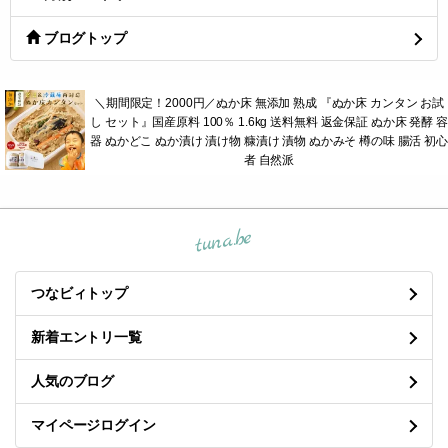
ブログトップ
＼期間限定！2000円／ぬか床 無添加 熟成 『ぬか床 カンタン お試
し セット』国産原料 100％ 1.6kg 送料無料 返金保証 ぬか床 発酵 容
器 ぬかどこ ぬか漬け 漬け物 糠漬け 漬物 ぬかみそ 樽の味 腸活 初心
者 自然派
tuna.be
つなビィトップ
新着エントリ一覧
人気のブログ
マイページログイン