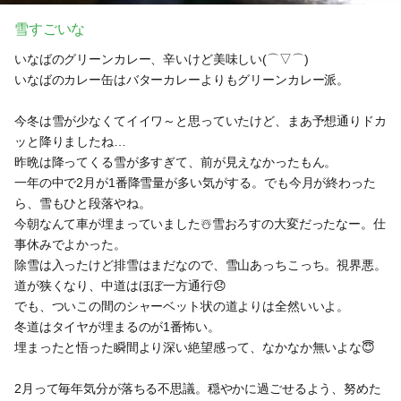
雪すごいな
いなばのグリーンカレー、辛いけど美味しい(⌒▽⌒)
いなばのカレー缶はバターカレーよりもグリーンカレー派。
今冬は雪が少なくてイイワ～と思っていたけど、まあ予想通りドカ
ッと降りましたね…
昨晩は降ってくる雪が多すぎて、前が見えなかったもん。
一年の中で2月が1番降雪量が多い気がする。でも今月が終わった
ら、雪もひと段落やね。
今朝なんて車が埋まっていました☃️雪おろすの大変だったなー。仕
事休みでよかった。
除雪は入ったけど排雪はまだなので、雪山あっちこっち。視界悪。
道が狭くなり、中道はほぼ一方通行😞
でも、ついこの間のシャーベット状の道よりは全然いいよ。
冬道はタイヤが埋まるのが1番怖い。
埋まったと悟った瞬間より深い絶望感って、なかなか無いよな😇
2月って毎年気分が落ちる不思議。穏やかに過ごせるよう、努めた