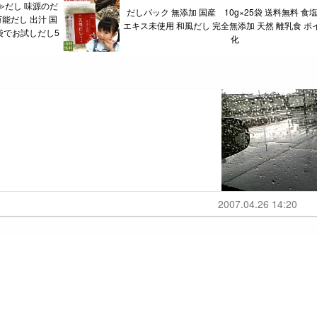
≫だし 味源のだ
だしパック 無添加 国産 10g×25袋 送料無料 食
万能だし 出汁 国
エキス未使用 和風だし 完全無添加 天然 離乳食 ポ
袋でお試しだし5
化
2007.04.26 14:20