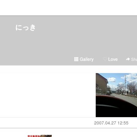
にっき
Gallery
Love
Sha
2007.04.27 12:55