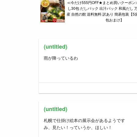
≪今だけ555円OFF★まとめ買いクーポン
し30包 だしパック 出汁パック 和風だし 
産 自然の館 送料無料 訳あり 簡易包装【5
包おまけ】
(untitled)
雨が降っているわ
(untitled)
札幌で仕掛け絵本の展示会があるようです
み、見たい！っていうか、ほしい！