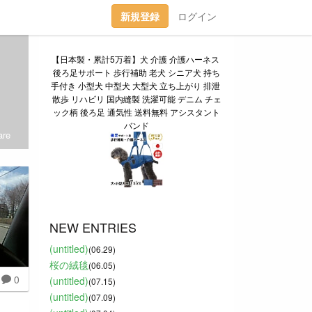
新規登録
ログイン
【日本製・累計5万着】犬 介護 介護ハーネス 
後ろ足サポート 歩行補助 老犬 シニア犬 持ち
手付き 小型犬 中型犬 大型犬 立ち上がり 排泄 
散歩 リハビリ 国内縫製 洗濯可能 デニム チェ
ック柄 後ろ足 通気性 送料無料 アシスタント
バンド
re
NEW ENTRIES
(untitled)
(06.29)
桜の絨毯
(06.05)
0
(untitled)
(07.15)
(untitled)
(07.09)