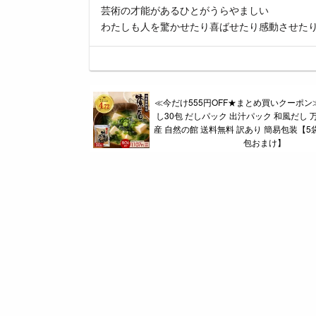
芸術の才能があるひとがうらやましい
わたしも人を驚かせたり喜ばせたり感動させた
≪今だけ555円OFF★まとめ買いクーポン
し30包 だしパック 出汁パック 和風だし 
産 自然の館 送料無料 訳あり 簡易包装【5
包おまけ】