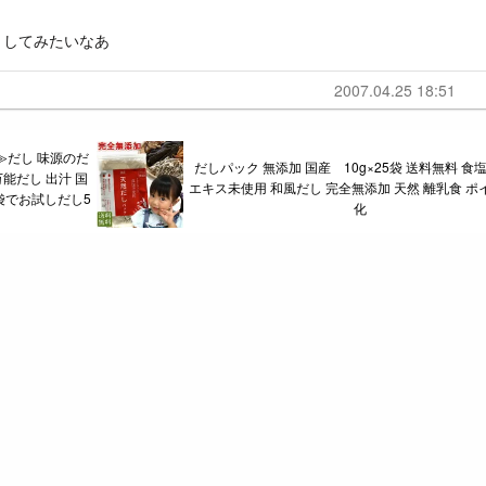
りしてみたいなあ
2007.04.25 18:51
≫だし 味源のだ
だしパック 無添加 国産 10g×25袋 送料無料 食
万能だし 出汁 国
エキス未使用 和風だし 完全無添加 天然 離乳食 ポ
袋でお試しだし5
化