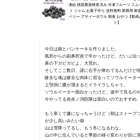
凍結 残留農薬検査済み 冷凍フルーツ スム
ト ジャム お菓子作り 送料無料 業務用 家
ベリー アサイーボウル 朝食 おやつ【動
ト】
今日は娘とパンケーキを作りました。
風邪からの副鼻腔炎で辛かったけど、だいぶ治ってき
鼻の下ガビガビよ。大荒れ。
そしてここ数日、謎に右手が痺れてるんだけど
健全な魂は健全な肉体に宿るってソウルイータ
上顎洞に膿が溜まるとイライラしちゃう。
ソウルイーター面白かったけど、途中で見るの
今やってる炎炎ノ消防隊は面白いのでおすすめ
もう寒くて嫌になっちゃうけど（朝はストーブ
が少し高いみたい😄
山は雪降ってるし、もう冬になるわな。
山の中に住んでいると季節の移り変わりが目に