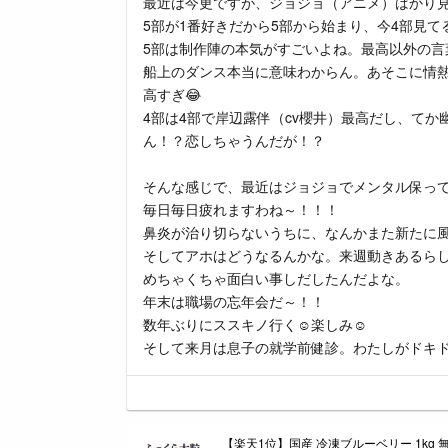
最近は今更ですが、ジョジョ（アニメ）ばかり
5部が1番好きだから5部から始まり、今4部見て
5部は制作陣の本気がすごいよね。最高以外の言葉がな
船上のダンス本当に意味わからん。あそこに情
高すぎ😂
4部は4部で岸辺露伴（cv櫻井）最高だし、てか
ん！？恋しちゃうんだが！？
そんな感じで、最近はジョジョでメンタル保っ
毎日毎日疲れますわね～！！！
鼻炎が治り切らないうちに、なんかまた新たに
そしてアホはどうなるんかな。来週動きあるら
めちゃくちゃ面白い事しだしたんだよな。
年末は職場の忘年会だ～！！
数年ぶりにススキノ行く☺️楽しみ☺️
そして来月は息子の就学前健診。わたしがドキド
【楽天1位】国産 冷凍ブルーベリー 1kg 