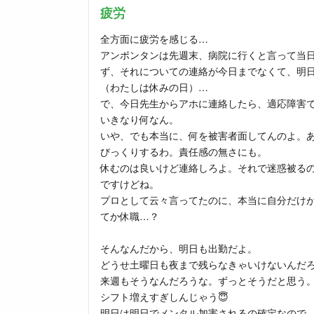
疲労
全方面に疲労を感じる…
アンポンタンは先週末、病院に行くと言って当
ず、それについての連絡が今日までなくて、明
（わたしは休みの日）…
で、今日先生からアホに連絡したら、適応障害
いきなり何なん。
いや、でも本当に、何を被害者面してんのよ。
びっくりするわ。責任感の無さにも。
休むのは良いけど連絡しろよ。それで迷惑被るの
ですけどね。
プロとして云々言ってたのに、本当に自分だけ
てか休職…？
そんなんだから、明日も出勤だよ。
どうせ土曜日も夜まで残らなきゃいけないんだ
来週もそうなんだろうな。ずっとそうだと思う
シフト増えすぎしんじゃう😇
明日は明日でメンタル加害されるの確定なので