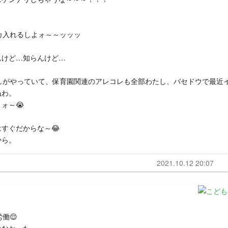
カ入れるしよォ～～ッッッ
んけど…知らんけど…
しがやっていて、保育園関連のアレコレも全部わたし、バセドウで最近
ぬわ。
ォ～😭
すぐだからな～😂
から。
2021.10.12 20:07
働😌