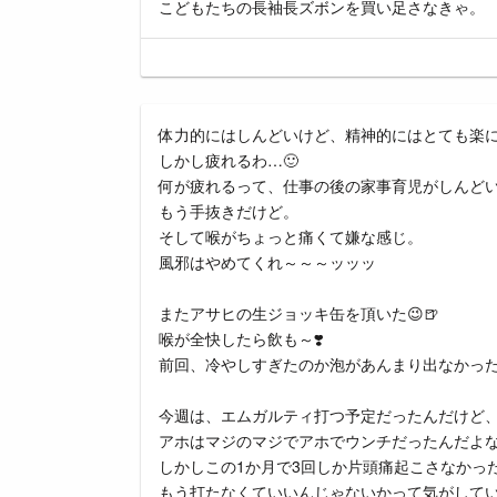
こどもたちの長袖長ズボンを買い足さなきゃ。
体力的にはしんどいけど、精神的にはとても楽
しかし疲れるわ…🙂
何が疲れるって、仕事の後の家事育児がしんど
もう手抜きだけど。
そして喉がちょっと痛くて嫌な感じ。
風邪はやめてくれ～～～ッッッ
またアサヒの生ジョッキ缶を頂いた😉🍺
喉が全快したら飲も～❣️
前回、冷やしすぎたのか泡があんまり出なかっ
今週は、エムガルティ打つ予定だったんだけど
アホはマジのマジでアホでウンチだったんだよ
しかしこの1か月で3回しか片頭痛起こさなかった
もう打たなくていいんじゃないかって気がして