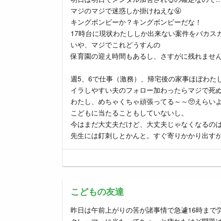
マジのマジで迷惑しか掛けねえな🤬
キングボンビーか？キングボンビーだな！
17時台に現状わたししか出来ない案件をバカス
いや、マジでこれどうすんの
保育園の迎え時間もあるし、さすがに残れませ
週5、6で仕事（激務）、帰宅後の家事ほぼわた
イラしやすい夫のフォロー加わったらマジで死
わたし、めちゃくちゃ頑張ってる～～🥺えらいよ
こどもに当たることもしていないし。
今はまだ大丈夫だけど、大丈夫じゃなくなるのは
先生には釘刺しとかんと。すぐ寄りかかり出す
こどもの友達
昨日は午前上がりの筈が諸事情で急遽16時まで労