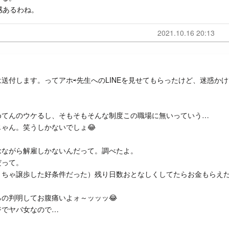
感あるわね。
2021.10.16 20:13
送付します。ってアホ⇨先生へのLINEを見せてもらったけど、迷惑かけ
めてんのウケるし、そもそもそんな制度この職場に無いっていう…
ゃん。笑うしかないでしょ😂
念ながら解雇しかないんだって。調べたよ。
だって。
くちゃ譲歩した好条件だった）残り日数おとなしくしてたらお金もらえ
の判明してお腹痛いよォ～ッッッ😂
ジでヤバ女なので…