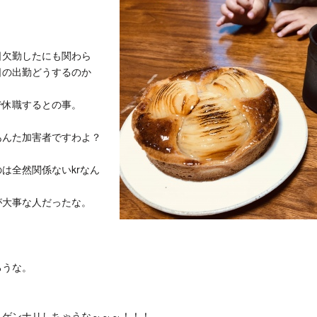
日欠勤したにも関わら
日の出勤どうするのか
で休職するとの事。
あんた加害者ですわよ？
は全然関係ないkrなん
が大事な人だったな。
ろうな。
。
…ゲンナリしちゃうな～～～！！！