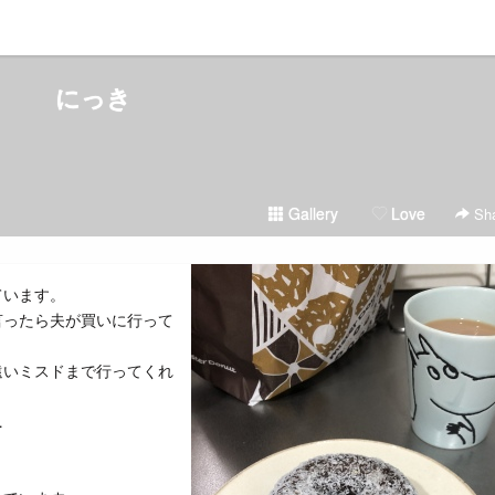
にっき
Gallery
Love
Sha
ています。
言ったら夫が買いに行って
遠いミスドまで行ってくれ
…