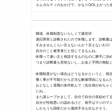
エムガルティのおかげで、かなりQOL上がった
職場、休職制度ないらしくて爆笑🤣
適応障害と診断されたので休職します。診断書は
すみませんくらい言えないんか？言えないわ🤦‍♀️
自分のこと被害者だと信じてるもんね。
休職って雇い主と相談するものなのに勝手に決
つまり診断書も意味ないし…お金と手間の無駄じ
休職制度がない場合はどうなるかというと、残
働く事が不可能だから正当な解雇理由になるん
おとなしく退職の条件飲んで（先生側がめちゃ
にね…
また謎ムーブかまして、自分で自分の首絞めてる
自分が性格悪いの認めるけど、相手はマジのマ
しかもうち国保だから傷病手当も出なさそう。