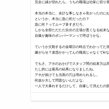
完全に縁が切れたら、うちの職場は社保に切り
本当の本当に、余計な事しなきゃ良かったのに
というか、本当に急に何だったの？
急に何？ってムーブ多すぎだろ。
しかも全部ただただ自分の立場が悪くなる結末
自爆が趣味のボンバーマンって呼ぼうかな。
ていうか欠勤するの金曜日の時点でわかってた
嫌がらせ？迷惑かかってんの職員じゃなくてkr
でもさ、アホのおかげでスタッフ間の結束力は
たし的には最高の結果になりましたね。
アホが抜けても当面の穴は埋められるし。
何故か大して問題ないんだよな。
一人で大暴れするだけして、自爆して消えたの面