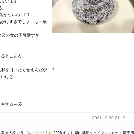
見ています。
る。
いわ～🤦‍♀️
熱かけすぎでしょ。も～最
幽霊の女の子可愛すぎ
てるとこある。
風邪を引いたくせえんだが！？
しいけど…
キする～🤣
2021.10.30 21:19
無添加 大粒 バラ
2026 ギフト 岡山県産 シャインマスカット 晴王 青