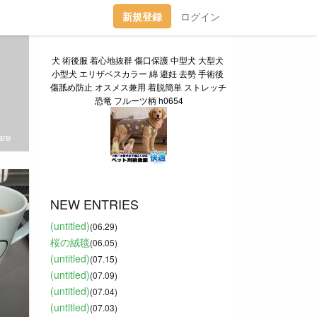
新規登録
ログイン
犬 術後服 着心地抜群 傷口保護 中型犬 大型犬 
小型犬 エリザベスカラー 綿 避妊 去勢 手術後 
傷舐め防止 オスメス兼用 着脱簡単 ストレッチ 
恐竜 フルーツ柄 h0654
re
NEW ENTRIES
(untitled)
(06.29)
桜の絨毯
(06.05)
(untitled)
(07.15)
(untitled)
(07.09)
(untitled)
(07.04)
(untitled)
(07.03)