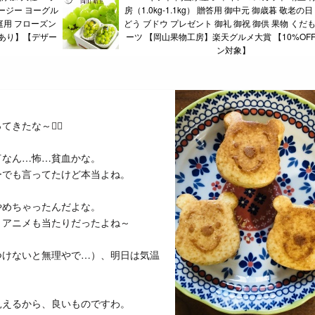
ージー ヨーグル
房（1.0kg-1.1kg） 贈答用 御中元 御歳暮 敬老の日
庭用 フローズン
どう ブドウ プレゼント 御礼 御祝 御供 果物 くだ
画あり】【デザー
ーツ 【岡山果物工房】楽天グルメ大賞 【10%OF
ン対象】
たな～😮‍💨
何なん…怖…貧血かな。
ーでも言ってたけど本当よね。
やめちゃったんだよな。
。アニメも当たりだったよね～
つけないと無理やで…）、明日は気温
見えるから、良いものですわ。