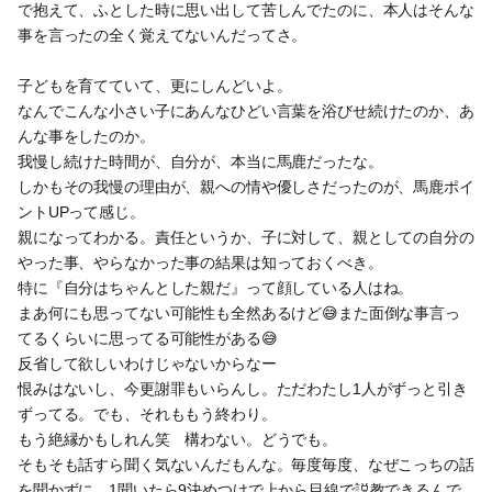
で抱えて、ふとした時に思い出して苦しんでたのに、本人はそんな
事を言ったの全く覚えてないんだってさ。
子どもを育てていて、更にしんどいよ。
なんでこんな小さい子にあんなひどい言葉を浴びせ続けたのか、あ
んな事をしたのか。
我慢し続けた時間が、自分が、本当に馬鹿だったな。
しかもその我慢の理由が、親への情や優しさだったのが、馬鹿ポイ
ントUPって感じ。
親になってわかる。責任というか、子に対して、親としての自分の
やった事、やらなかった事の結果は知っておくべき。
特に『自分はちゃんとした親だ』って顔している人はね。
まあ何にも思ってない可能性も全然あるけど😅また面倒な事言っ
てるくらいに思ってる可能性がある😅
反省して欲しいわけじゃないからなー
恨みはないし、今更謝罪もいらんし。ただわたし1人がずっと引き
ずってる。でも、それももう終わり。
もう絶縁かもしれん笑 構わない。どうでも。
そもそも話すら聞く気ないんだもんな。毎度毎度、なぜこっちの話
を聞かずに、1聞いたら9決めつけで上から目線で説教できるんで