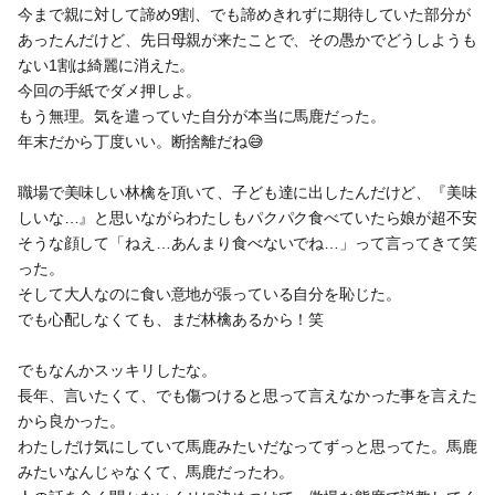
今まで親に対して諦め9割、でも諦めきれずに期待していた部分が
あったんだけど、先日母親が来たことで、その愚かでどうしようも
ない1割は綺麗に消えた。
今回の手紙でダメ押しよ。
もう無理。気を遣っていた自分が本当に馬鹿だった。
年末だから丁度いい。断捨離だね😅
職場で美味しい林檎を頂いて、子ども達に出したんだけど、『美味
しいな…』と思いながらわたしもパクパク食べていたら娘が超不安
そうな顔して「ねえ…あんまり食べないでね…」って言ってきて笑
った。
そして大人なのに食い意地が張っている自分を恥じた。
でも心配しなくても、まだ林檎あるから！笑
でもなんかスッキリしたな。
長年、言いたくて、でも傷つけると思って言えなかった事を言えた
から良かった。
わたしだけ気にしていて馬鹿みたいだなってずっと思ってた。馬鹿
みたいなんじゃなくて、馬鹿だったわ。