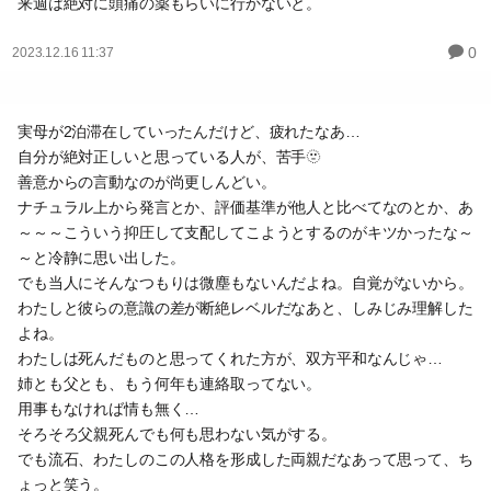
来週は絶対に頭痛の薬もらいに行かないと。
0
2023.12.16 11:37
実母が2泊滞在していったんだけど、疲れたなあ…
自分が絶対正しいと思っている人が、苦手🫥
善意からの言動なのが尚更しんどい。
ナチュラル上から発言とか、評価基準が他人と比べてなのとか、あ
～～～こういう抑圧して支配してこようとするのがキツかったな～
～と冷静に思い出した。
でも当人にそんなつもりは微塵もないんだよね。自覚がないから。
わたしと彼らの意識の差が断絶レベルだなあと、しみじみ理解した
よね。
わたしは死んだものと思ってくれた方が、双方平和なんじゃ…
姉とも父とも、もう何年も連絡取ってない。
用事もなければ情も無く…
そろそろ父親死んでも何も思わない気がする。
でも流石、わたしのこの人格を形成した両親だなあって思って、ち
ょっと笑う。