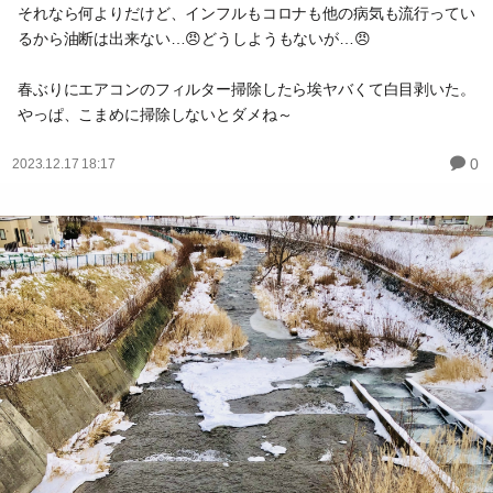
それなら何よりだけど、インフルもコロナも他の病気も流行ってい
るから油断は出来ない…😠どうしようもないが…😠
春ぶりにエアコンのフィルター掃除したら埃ヤバくて白目剥いた。
やっぱ、こまめに掃除しないとダメね～
0
2023.12.17 18:17