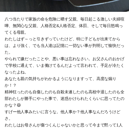
八つ当たりで家族の命を危険に晒す父親、毎日起こる激しい夫婦喧
嘩、無関心な父親、人格否定&人格否定、体罰、そして毎日怒鳴っ
てくる母親。
わたしはず～っと引きずっていたけど、特に子どもが出来てから
は、より強く、でも当人達は記憶に一切ない事が判明して愉快だっ
た。
やられて嫌だったことや、悪い事は忘れなさい。お父さんのおかげ
で学校に通えて、いま働けてるんだよって言われて、手足が冷たく
なったよね。
あなたも親の気持ちがわかるようになりますって、高度な煽り
か！？
精神狂ったのも自傷したのも自殺未遂したのも高校中退したのも全
部わたしが勝手にやった事で、迷惑かけられたくらいに思ってたの
かな？😄
すげー他人事みたいに言うな。他人事か？他人事なんだろうけど
さ。
わたしはお母さんが傷つくんじゃないかと思って今まで黙って1人