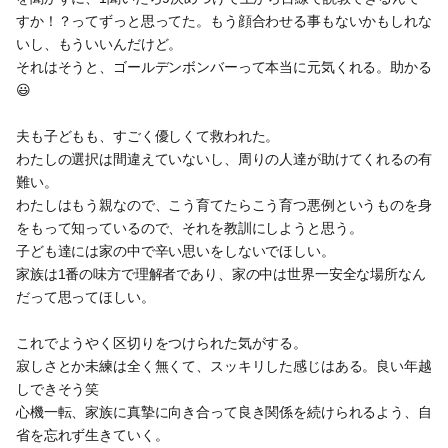
すか！？ってずっと思ってた。もう顔合わせる事もないかもしれな
いし、もういいんだけど。
それはそうと、ゴールデンボンバーって本当に元気くれる。助かる
😃
夫も子どもも、すごく優しくて救われた。
わたしの選択は間違えていないし、周りの人達が助けてくれるの有
難い。
わたしはもう親なので、こう育てたらこう育つ悪例というものを身
をもって知っているので、それを教訓にしようと思う。
子ども達には家の中で辛い思いをしないでほしい。
家族は1番の味方で理解者であり、家の中は世界一安全な場所なん
だって思ってほしい。
これでようやく区切りをつけられた気がする。
寂しさとか未練は全く無くて、スッキリした感じはある。良い年越
しできそう笑
心機一転、家族に真摯に向き合って良き関係を続けられるよう、自
省を忘れず生きていく。