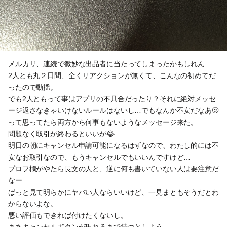
メルカリ、連続で微妙な出品者に当たってしまったかもしれん…
2人とも丸２日間、全くリアクションが無くて、こんなの初めてだ
ったので動揺。
でも2人ともって事はアプリの不具合だったり？それに絶対メッセ
ージ返さなきゃいけないルールはないし…でもなんか不安だなあ🫤
って思ってたら両方から何事もないようなメッセージ来た。
問題なく取引が終わるといいが😂
明日の朝にキャンセル申請可能になるはずなので、わたし的には不
安なお取引なので、もうキャンセルでもいいんですけど…
プロフ欄がやたら長文の人と、逆に何も書いていない人は要注意だ
なー
ぱっと見て明らかにヤバい人ならいいけど、一見まともそうだとわ
からないよな。
悪い評価もできれば付けたくないし。