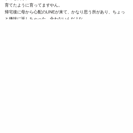
育てたように育ってますやん。
帰宅後に母から心配のLINEが来て、かなり思う所があり、ちょっ
と嫌味に返しちゃった。合わないんだよな。
今日、用あって義母と電話したんだけど、そもそも声の出し方が全
然違うなあって思った。
子どもたちとも話してるの聞いてたら、優しくて、愛情が伝わって
くるもな…ありがたいと思った。
なんかまた風邪引いてるっぽい～
喉いたいよ😰
心機一転しよう。
0
2023.12.10 19:44
ギャラリー