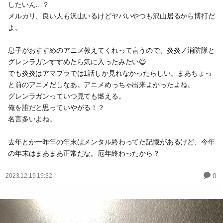
したいん…？
メルカリ、良い人も沢山いるけどヤバいやつも沢山居るから博打だ
よ。
息子がおすすめのアニメ教えてくれって言うので、炎炎ノ消防隊と
グレンラガンすすめたら気に入ったみたい😄
でも炎炎はアマプラでは1話しか見れなかったらしい。まあちょっ
と前のアニメだしなあ。アニメめっちゃ出来よかったよね。
グレンラガンっていつ見ても燃える。
俺を誰だと思っていやがる！？
名言多いよね。
去年とか一昨年の年末はメンタル終わってた記憶があるけど、今年
の年末はまあまあ正常だな。厄年終わったから？
0
2023.12.19 19:32