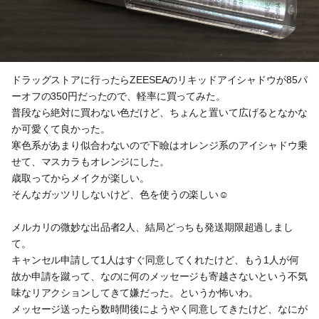
ドラッグストアに行ったらZEESEAのリキッドアイシャドウが85パ
ーオフの350円だったので、軽率に買ってみた。
普段なら絶対に買わない色だけど、ちょんと置いて広げるとなかな
か可愛くて良かった。
寒色系があまり似合わないので下瞼はオレンジ系のアイシャドウ乗
せて、マスカラもオレンジにした。
歳取ってからメイクが楽しい。
そんなガッツリしないけど、色を使うの楽しい☺️
メルカリの微妙な出品者2人、結局どっちも発送期限超過しまし
て。
キャンセル申請して1人はすぐ同意してくれたけど、もう1人が何
故か申請を蹴って、なのに何のメッセージも寄越さないという不気
味なリアクションしてきて嫌だった。というか怖いわ。
メッセージ送ったら数時間後にようやく同意してきたけど、なにが