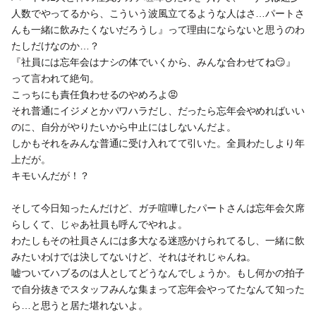
人数でやってるから、こういう波風立てるような人はさ…パートさ
んも一緒に飲みたくないだろうし』って理由にならないと思うのわ
たしだけなのか…？
『社員には忘年会はナシの体でいくから、みんな合わせてね😏』
って言われて絶句。
こっちにも責任負わせるのやめろよ😡
それ普通にイジメとかパワハラだし、だったら忘年会やめればいい
のに、自分がやりたいから中止にはしないんだよ。
しかもそれをみんな普通に受け入れてて引いた。全員わたしより年
上だが。
キモいんだが！？
そして今日知ったんだけど、ガチ喧嘩したパートさんは忘年会欠席
らしくて、じゃあ社員も呼んでやれよ。
わたしもその社員さんには多大なる迷惑かけられてるし、一緒に飲
みたいわけでは決してないけど、それはそれじゃんね。
嘘ついてハブるのは人としてどうなんでしょうか。もし何かの拍子
で自分抜きでスタッフみんな集まって忘年会やってたなんて知った
ら…と思うと居た堪れないよ。