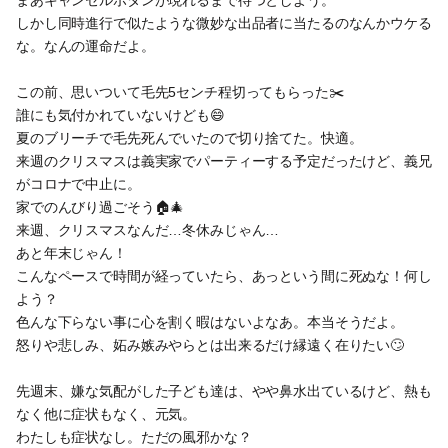
まあキャンセルボタンが現れるまで待つとしよう。
しかし同時進行で似たような微妙な出品者に当たるのなんかウケる
な。なんの運命だよ。
この前、思いついて毛先5センチ程切ってもらった✂️
誰にも気付かれていないけども😄
夏のブリーチで毛先死んでいたので切り捨てた。快適。
来週のクリスマスは義実家でパーティーする予定だったけど、義兄
がコロナで中止に。
家でのんびり過ごそう🏠🎄
来週、クリスマスなんだ…冬休みじゃん…
あと年末じゃん！
こんなペースで時間が経っていたら、あっという間に死ぬな！何し
よう？
色んな下らない事に心を割く暇はないよなあ。本当そうだよ。
怒りや悲しみ、妬み嫉みやらとは出来るだけ縁遠く在りたい🙄
先週末、嫌な気配がした子ども達は、やや鼻水出ているけど、熱も
なく他に症状もなく、元気。
わたしも症状なし。ただの風邪かな？