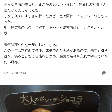
色々な事情が重なり、まさかの3人だったけど、仲良しの社員さん
居たから楽しかったな。
しかし久々にすすきの行ったけど、色々変わっててアワアワしちゃ
った。
地下鉄乗るのも久々すぎて、あやうく逆方向に行くところだった
😅
来年は爽やかな一年にしたいなあ。
この一年は精神面で多少、成長できた実感があるので、来年も引き
続き、驕ることなく自省をしつつ、感謝と余裕を忘れずやっていき
たい所存。
0
2023.12.30 22:44