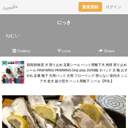
tuna.be
新規登録
ログイン
にっき
ねむい
Gallery
Love
Share
獣医師推奨 犬 滑り止め 足裏シール ペット用靴下犬 肉球 滑り止め
シール PAW WING PAWWING Grip plus 20/48枚 3パック 犬 靴 おす
すめ 足裏 靴下 犬用パッド 犬用 フローリング 滑らない 室内犬 シニ
ア犬 老犬 超小型犬 ペット用靴下 シール【RSL】