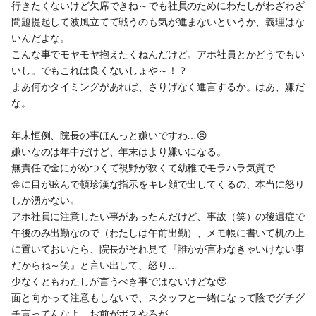
行きたくないけど欠席できね～でも社員のためにわたしがわざわざ
問題提起して波風立てて戦うのも気が進まないというか、義理はな
いんだよな。
こんな事でモヤモヤ抱えたくねんだけど。アホ社員とかどうでもい
いし。でもこれは良くないしょや～！？
まあ何かタイミングがあれば、さりげなく進言するか。はあ、嫌だ
な。
年末恒例、院長の事ほんっと嫌いですわ…😠
嫌いなのは年中だけど、年末はより嫌いになる。
無責任で金にがめつくて視野が狭くて幼稚でモラハラ気質で…
金に目が眩んで頓珍漢な指示をキレ顔で出してくるの、本当に怒り
しか湧かない。
アホ社員に注意したい事があったんだけど、事故（笑）の後遺症で
午後のみ出勤なので（わたしは午前出勤）、メモ帳に書いて机の上
に置いておいたら、院長がそれ見て『誰かが言わなきゃいけない事
だからね～笑』と言い出して、怒り…
少なくともわたしが言うべき事ではないけどな🥹
面と向かって注意もしないで、スタッフと一緒になって陰でグチグ
チ言ってんなよ。お前がボスやろが。