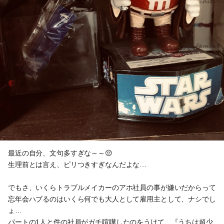
最近の自分、文句多すぎな～～😔
生理前とは言え、ピリつきすぎなんだよな…
でもさ、いくらトラブルメイカーのアホ社員の事が嫌いだからって
忘年会ハブるのはいくら何でも大人として雇用主として、ナシでし
ょ…
パートの1人と件の社員がガチ喧嘩したのをうけて、『うちは超少