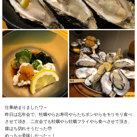
仕事納まりましたワ～
昨日は忘年会で、牡蠣やらお寿司やらたちポンやらをモリモリ食べ
させて頂き、二次会でも牡蠣やら牡蠣フライやら食べさせて頂き、
腹はち切れそうだった🥹
めっちゃ美味しかった～！