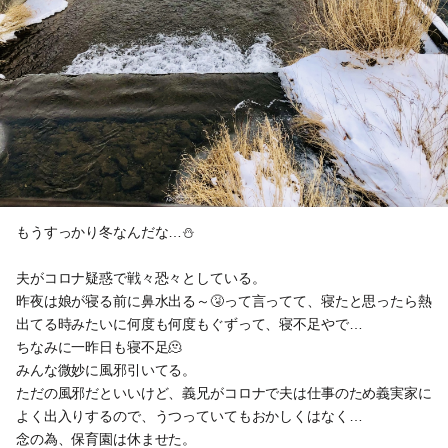
もうすっかり冬なんだな…⛄️
夫がコロナ疑惑で戦々恐々としている。
昨夜は娘が寝る前に鼻水出る～🤧って言ってて、寝たと思ったら熱
出てる時みたいに何度も何度もぐずって、寝不足やで…
ちなみに一昨日も寝不足🫠
みんな微妙に風邪引いてる。
ただの風邪だといいけど、義兄がコロナで夫は仕事のため義実家に
よく出入りするので、うつっていてもおかしくはなく…
念の為、保育園は休ませた。