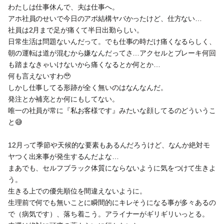
わたしは仕事休んで、夫は仕事へ。
アホ社員のせいで今日のアポ結構ヤバかったけど、仕方ない…
社員は2月まで足が痛くて半日出勤らしい。
日常生活は問題ないんだって。でも仕事の時だけ痛くなるらしく、
朝の運転は道が混むから嫌なんだってさ…アクセルとブレーキ何回
も踏まなきゃいけないから痛くなるとか何とか…
何も言えないすわ🥹
しかし仕事してる形跡が全く無いのはなんなんだ。
発注とか補充とか何にもしてない。
唯一の社員が常に『私お客様です』みたいな顔してるのどういうこ
と😅
12月って季節や天候的な要素もあるんだろうけど、なんか絶対モ
ヤつく出来事が発生するんだよな…
まあでも、セルフブラック体質にならないように気をつけて生きよ
う。
生きる上での優先順位を間違えないように。
生理前で何でも無いことに瞬間的にキレそうになる事が多々あるの
で（病気です）、落ち着こう。アライナーがギリギリいっとる。