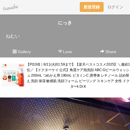
tuna.be
新規登録
ログイン
にっき
ねむい
Gallery
Love
Share
【Pt10倍｜8/11(火)01:59まで】【楽天ベストコスメ2025】＼連続1
位／ 【ドクターケイ 公式】角質ケア泡洗顔 ABC-Gピールウォッシ
ュ 200mL つめかえ用 190mL ビタミンC 誘導体 レチノール 詰め替
え 洗顔 保湿 敏感肌 洗顔フォーム ピーリング スキンケア 女性 ドク
ターk Dr.K