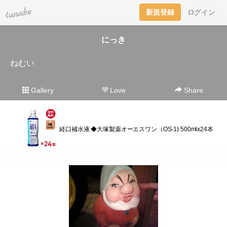
tuna.be
新規登録
ログイン
にっき
ねむい
Gallery
Love
Share
経口補水液 ◆大塚製薬オーエスワン（OS-1) 500mlx24本