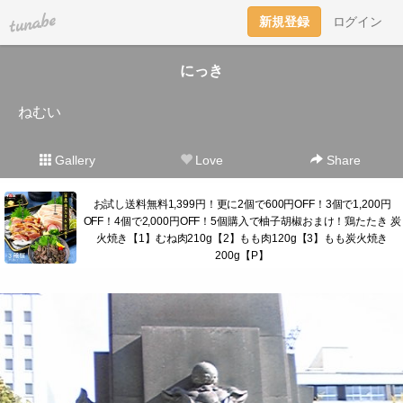
tuna.be
新規登録
ログイン
にっき
ねむい
Gallery
Love
Share
お試し送料無料1,399円！更に2個で600円OFF！3個で1,200円
OFF！4個で2,000円OFF！5個購入で柚子胡椒おまけ！鶏たたき 炭
火焼き【1】むね肉210g【2】もも肉120g【3】もも炭火焼き
200g【P】