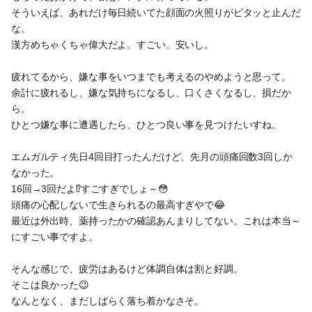
そういえば、あれだけ毎日続いてた顔面の火照りがピタッと止んだ
な。
漢方めちゃくちゃ偉大だよ。すごい。安いし。
疲れてるから、嫌な事をいつまでも考えるのやめようと思って。
余計に疲れるし、嫌な気持ちになるし、口くさくなるし、損だか
ら。
ひとつ嫌な事に遭遇したら、ひとつ良い事を見つけたいすね。
エムガルティ先日4回目打ったんだけど、先月の頭痛回数3回しか
なかった。
16回→3回だよ⁉️すごすぎでしょ～😳
頭痛の心配しないで生きられるの最高すぎやで😂
最近は外出時、薬持ったかの確認あんまりしてない。これは本当～
にすごい事ですよ。
そんな感じで、疲労はあるけど体調自体は割と好調。
そこは良かった😉
なんとなく、まだしばらく落ち着かなさそ。