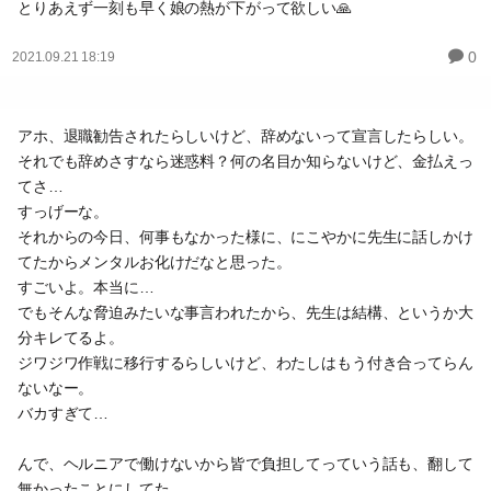
とりあえず一刻も早く娘の熱が下がって欲しい🙏
0
2021.09.21 18:19
アホ、退職勧告されたらしいけど、辞めないって宣言したらしい。
それでも辞めさすなら迷惑料？何の名目か知らないけど、金払えっ
てさ…
すっげーな。
それからの今日、何事もなかった様に、にこやかに先生に話しかけ
てたからメンタルお化けだなと思った。
すごいよ。本当に…
でもそんな脅迫みたいな事言われたから、先生は結構、というか大
分キレてるよ。
ジワジワ作戦に移行するらしいけど、わたしはもう付き合ってらん
ないなー。
バカすぎて…
んで、ヘルニアで働けないから皆で負担してっていう話も、翻して
無かったことにしてた。