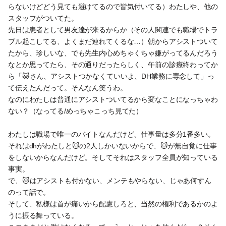
らないけどどう見ても避けてるので皆気付いてる）わたしや、他の
スタッフがついてた。
先日は患者として男友達が来るからか（その人関連でも職場でトラ
ブル起こしてる、よくまだ連れてくるな…）朝からアシストついて
たから、珍しいな、でも先生内心めちゃくちゃ嫌がってるんだろう
なとか思ってたら、その通りだったらしく、午前の診療終わってか
ら「🐱さん、アシストつかなくていいよ、DH業務に専念して」っ
て伝えたんだって。そんなん笑うわ。
なのにわたしは普通にアシストついてるから変なことになっちゃわ
ない？（なってる/めっちゃこっち見てた）
わたしは職場で唯一のバイトなんだけど、仕事量は多分1番多い。
それはdhがわたしと🐱の2人しかいないからで、🐱が無自覚に仕事
をしないからなんだけど。そしてそれはスタッフ全員が知っている
事実。
で、🐱はアシストも付かない、メンテもやらない、じゃあ何すん
のって話で。
そして、私様は首が痛いから配慮しろと、当然の権利であるかのよ
うに振る舞っている。