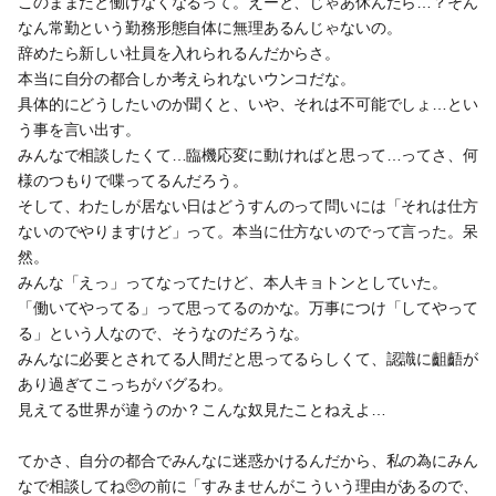
このままだと働けなくなるって。えーと、じゃあ休んだら…？そん
なん常勤という勤務形態自体に無理あるんじゃないの。
辞めたら新しい社員を入れられるんだからさ。
本当に自分の都合しか考えられないウンコだな。
具体的にどうしたいのか聞くと、いや、それは不可能でしょ…とい
う事を言い出す。
みんなで相談したくて…臨機応変に動ければと思って…ってさ、何
様のつもりで喋ってるんだろう。
そして、わたしが居ない日はどうすんのって問いには「それは仕方
ないのでやりますけど」って。本当に仕方ないのでって言った。呆
然。
みんな「えっ」ってなってたけど、本人キョトンとしていた。
「働いてやってる」って思ってるのかな。万事につけ「してやって
る」という人なので、そうなのだろうな。
みんなに必要とされてる人間だと思ってるらしくて、認識に齟齬が
あり過ぎてこっちがバグるわ。
見えてる世界が違うのか？こんな奴見たことねえよ…
てかさ、自分の都合でみんなに迷惑かけるんだから、私の為にみん
なで相談してね🥺の前に「すみませんがこういう理由があるので、