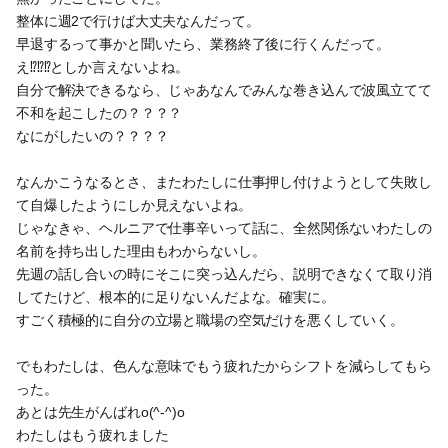
整体に週2で行けば大丈夫なんだって。
早退するって事かと聞いたら、業務終了後に行くんだって。
え⁉️⁉️⁉️としか言えないよね。
自分で解決できるなら、じゃあなんでみんな巻き込んで波風立てて
不和を起こしたの？？？？
なにがしたいの？？？？
なんかこうなるとさ、またわたしに仕事押し付けようとして失敗し
て自爆したようにしか見えないよね。
じゃなきゃ、ヘルニアで仕事辛いって話に、全然関係ないわたしの
名前を持ち出した理由もわからないし。
先週の話し合いの時にそこに突っ込んだら、説明できなくて取り消
してたけど、根本的に足りないんだよな。確実に。
すごく積極的に自分の立場と職場の空気だけを悪くしていく。
でもわたしは、色んな意味でもう疲れたからシフトを減らしてもら
った。
あとは先生がんばれo(^-^)o
わたしはもう疲れました