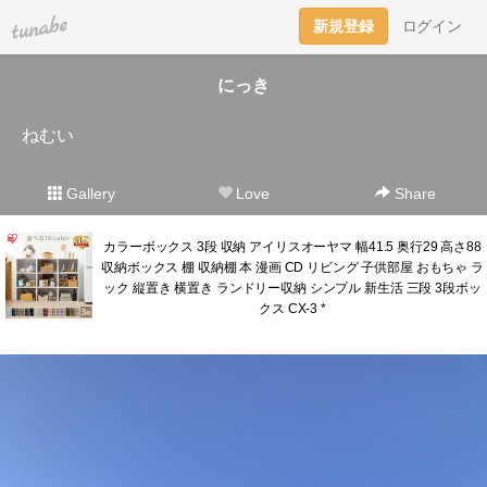
tuna.be
新規登録
ログイン
にっき
ねむい
Gallery
Love
Share
カラーボックス 3段 収納 アイリスオーヤマ 幅41.5 奥行29 高さ88
収納ボックス 棚 収納棚 本 漫画 CD リビング 子供部屋 おもちゃ ラ
ック 縦置き 横置き ランドリー収納 シンプル 新生活 三段 3段ボッ
クス CX-3 *