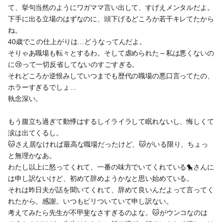
て、挙句当然のようにワガママ言い出して、すげえメンタルだよ。
下手に出る立場のはずなのに、頭下げるどころか若干キレてたから
ね。
40歳でこの仕上がりは…どうなってんだよ。
そりゃあ職場も転々とするわ。そして虐められた～私は悪くないの
に😢って一切反省してないのすごすぎる。
それどころか逆恨みしていつまでも歴代の職場の悪口言ってたの、
ホラーすぎるでしょ…
執念深い。
もう腹立ち過ぎて動悸はするしイライラして眠れないし、悔しくて
涙は出てくるし。
🐱さえ居なければ最高な職場だったけど、🐱がいる限り、ちょっ
と無理かなあ。
わたし以上に怒ってくれて、一番の味方でいてくれている🐤さんに
は申し訳ないけど、初めて辞めようかなと思い始めている。
それは昨日夫が話を聞いてくれて、辞めて良いんだよって言ってく
れたから。感謝。いつもピリついていて申し訳ない。
考えてみたら先生が不甲斐なさすぎるのよな。🐱がウンコなのは