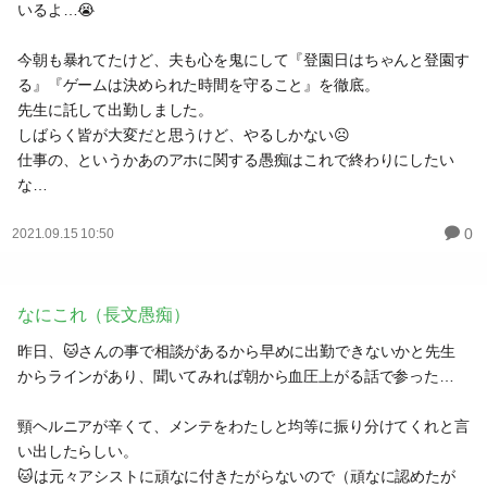
いるよ…😭
今朝も暴れてたけど、夫も心を鬼にして『登園日はちゃんと登園す
る』『ゲームは決められた時間を守ること』を徹底。
先生に託して出勤しました。
しばらく皆が大変だと思うけど、やるしかない☹️
仕事の、というかあのアホに関する愚痴はこれで終わりにしたい
な…
0
2021.09.15 10:50
なにこれ（長文愚痴）
昨日、🐱さんの事で相談があるから早めに出勤できないかと先生
からラインがあり、聞いてみれば朝から血圧上がる話で参った…
頸ヘルニアが辛くて、メンテをわたしと均等に振り分けてくれと言
い出したらしい。
🐱は元々アシストに頑なに付きたがらないので（頑なに認めたが