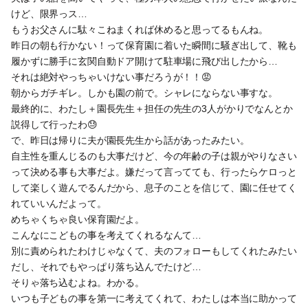
けど、限界っス…
もうお父さんに駄々こねまくれば休めると思ってるもんね。
昨日の朝も行かない！って保育園に着いた瞬間に騒ぎ出して、靴も
履かずに勝手に玄関自動ドア開けて駐車場に飛び出したから…
それは絶対やっちゃいけない事だろうが！！😡
朝からガチギレ。しかも園の前で。シャレにならない事すな。
最終的に、わたし＋園長先生＋担任の先生の3人がかりでなんとか
説得して行ったわ😓
で、昨日は帰りに夫が園長先生から話があったみたい。
自主性を重んじるのも大事だけど、今の年齢の子は親がやりなさい
って決める事も大事だよ。嫌だって言ってても、行ったらケロっと
して楽しく遊んでるんだから、息子のことを信じて、園に任せてく
れていいんだよって。
めちゃくちゃ良い保育園だよ。
こんなにこどもの事を考えてくれるなんて…
別に責められたわけじゃなくて、夫のフォローもしてくれたみたい
だし、それでもやっぱり落ち込んでたけど…
そりゃ落ち込むよね。わかる。
いつも子どもの事を第一に考えてくれて、わたしは本当に助かって