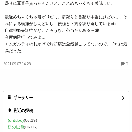
帰りに豆菓子貰ったんだけど、これめちゃくちゃ美味しい。
最近めちゃくちゃ暑がりだし、肩凝りと首凝り本当にひどいし、そ
れによる頭痛がしんどいし、便秘と下痢を繰り返しているetc…
自律神経失調症かな。だろうな。心当たりある～😂
今度病院行ってみよ…
エムガルティのおかげで片頭痛は全然起こってないので、それは最
高だった。
0
2021.09.07 14:28
ギャラリー
最近の投稿
(untitled)
(06.29)
桜の絨毯
(06.05)