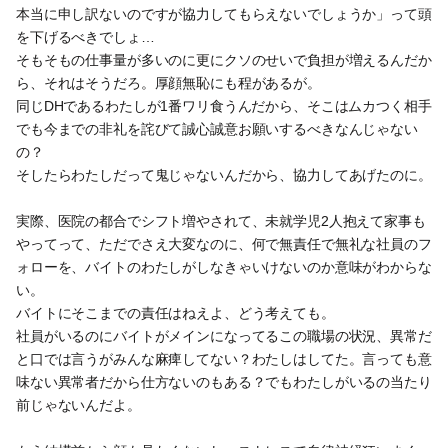
本当に申し訳ないのですが協力してもらえないでしょうか」って頭
を下げるべきでしょ…
そもそもの仕事量が多いのに更にクソのせいで負担が増えるんだか
ら、それはそうだろ。厚顔無恥にも程があるが。
同じDHであるわたしが1番ワリ食うんだから、そこはムカつく相手
でも今までの非礼を詫びて誠心誠意お願いするべきなんじゃない
の？
そしたらわたしだって鬼じゃないんだから、協力してあげたのに。
実際、医院の都合でシフト増やされて、未就学児2人抱えて家事も
やってって、ただでさえ大変なのに、何で無責任で無礼な社員のフ
ォローを、バイトのわたしがしなきゃいけないのか意味がわからな
い。
バイトにそこまでの責任はねえよ、どう考えても。
社員がいるのにバイトがメインになってるこの職場の状況、異常だ
と口では言うがみんな麻痺してない？わたしはしてた。言っても意
味ない異常者だから仕方ないのもある？でもわたしがいるの当たり
前じゃないんだよ。