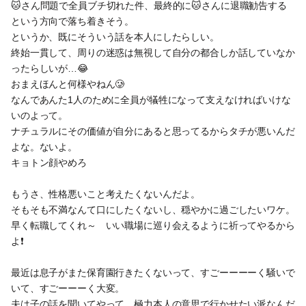
🐱さん問題で全員ブチ切れた件、最終的に🐱さんに退職勧告する
という方向で落ち着きそう。
というか、既にそういう話を本人にしたらしい。
終始一貫して、周りの迷惑は無視して自分の都合しか話していなか
ったらしいが…😂
おまえほんと何様やねん🥲
なんであんた1人のために全員が犠牲になって支えなければいけな
いのよって。
ナチュラルにその価値が自分にあると思ってるからタチが悪いんだ
よな。ないよ。
キョトン顔やめろ
もうさ、性格悪いこと考えたくないんだよ。
そもそも不満なんて口にしたくないし、穏やかに過ごしたいワケ。
早く転職してくれ～ いい職場に巡り会えるように祈ってやるから
よ❗️
最近は息子がまた保育園行きたくないって、すごーーーーく騒いで
いて、すごーーーく大変。
夫は子の話を聞いてやって、極力本人の意思で行かせたい派なんだ