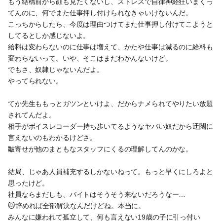
もう結構前から顔も見たくないし、ストレスで自律神経狂いまくっ
てんのに、何でまた仕事押し付けられなきゃいけないんだ。
こっちからしたら、今度は理由つけてまた仕事押し付けてこようと
してるとしか感じないよ。
給料は変わらないのに仕事は増えて、かたや仕事は減るのに給料も
変わらないって。いや、そこはまだわかんないけど。
でもさ、奴隷じゃないんだよ。
やってられない。
てか先生ももっとガツンといけよ、だからナメられてやりたい放題
されてんだよ。
相手がボイスレコーダー持ち歩いてるようなヤバい奴だから迂闊に
言えないのもわかるけどさ。
皺寄せが他のまともなスタッフにくるの理解してんのかな。
結局、じゃあ人員補充するしかないねって。もっと早くにしろよと
思ったけど。
社員ならまだしも、バイトはそうそう来ないだろうなー…
🐱辞めれば全部解決なんだけどね。本当に。
みんなに嫌われて孤立して、何も言えない19歳の子に引っ付い