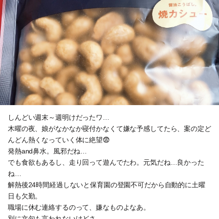
しんどい週末～週明けだったワ…
木曜の夜、娘がなかなか寝付かなくて嫌な予感してたら、案の定ど
んどん熱くなっていく体に絶望😨
発熱and鼻水。風邪だね…
でも食欲もあるし、走り回って遊んでたわ。元気だね…良かった
ね…
解熱後24時間経過しないと保育園の登園不可だから自動的に土曜
日も欠勤。
職場に休む連絡するのって、嫌なものよなあ。
別に文句も言われないけどさ。