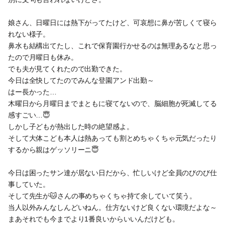
娘さん、日曜日には熱下がってたけど、可哀想に鼻が苦しくて寝ら
れない様子。
鼻水も結構出てたし、これで保育園行かせるのは無理あるなと思っ
たので月曜日も休み。
でも夫が見てくれたので出勤できた。
今日は全快してたのでみんな登園アンド出勤～
はー長かった…
木曜日から月曜日までまともに寝てないので、脳細胞が死滅してる
感すごい…😇
しかし子どもが熱出した時の絶望感よ。
そして大体こども本人は熱あっても割とめちゃくちゃ元気だったり
するから親はゲッソリーニ😇
今日は困ったサン達が居ない日だから、忙しいけど全員のびのび仕
事していた。
そして先生が🐱さんの事めちゃくちゃ持て余していて笑う。
当人以外みんなしんどいねん。仕方ないけど良くない環境だよな～
まあそれでも今までより1番良いからいいんだけども。