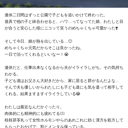
連休二日間はずっと公園で子どもを追いかけて終わった。
遊具で他の子と鉢合わせると、ハワ…ってなってた娘、わたしと目
が合うと安心した様にニコッて笑うのめちゃくちゃ可愛かった❣️
そして今日、娘が熱を出している…🙂
めちゃくちゃ元気だからそこは良かったね。
一日で治ってくれるといいなー！😭
連休だと、仕事出来なくなるから夫がイライラしがち。その気持ち
わかる。
子ども達はお父さん大好きだから、家に居ると群がるんだよな…
そんで夫も優しいからわたしにも子ども達にも気を遣って相手して
くれる。結果ますますイライラしている😂
わたしは最近なんだかぐったり。
肉体的にも精神的にも疲れてる😵‍💫
桂枝茯苓丸って女性ホルモンやらのあれこれに効く漢方を処方して
もらったおかげで、割とメンタル保っている。