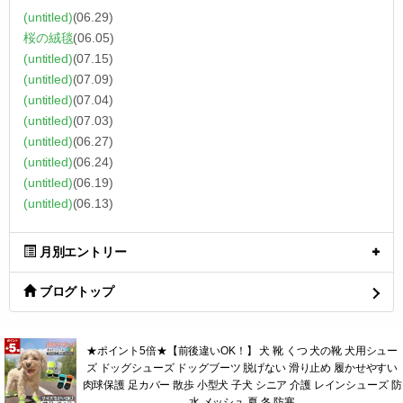
(untitled)
(06.29)
桜の絨毯
(06.05)
(untitled)
(07.15)
(untitled)
(07.09)
(untitled)
(07.04)
(untitled)
(07.03)
(untitled)
(06.27)
(untitled)
(06.24)
(untitled)
(06.19)
(untitled)
(06.13)
月別エントリー
ブログトップ
★ポイント5倍★【前後違いOK！】 犬 靴 くつ 犬の靴 犬用シュー
ズ ドッグシューズ ドッグブーツ 脱げない 滑り止め 履かせやすい
肉球保護 足カバー 散歩 小型犬 子犬 シニア 介護 レインシューズ 防
水 メッシュ 夏 冬 防寒