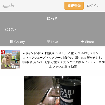
tuna.be
新規登録
ログイン
にっき
ねむい
Gallery
Love
Share
★ポイント5倍★【前後違いOK！】 犬 靴 くつ 犬の靴 犬用シュー
ズ ドッグシューズ ドッグブーツ 脱げない 滑り止め 履かせやすい
肉球保護 足カバー 散歩 小型犬 子犬 シニア 介護 レインシューズ 防
水 メッシュ 夏 冬 防寒