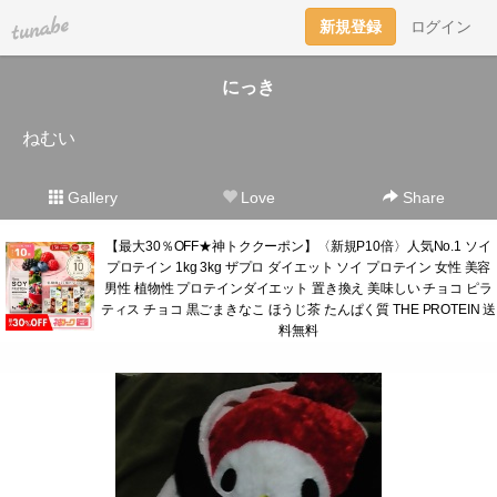
tuna.be
新規登録
ログイン
にっき
ねむい
Gallery
Love
Share
【最大30％OFF★神トククーポン】〈新規P10倍〉人気No.1 ソイ
プロテイン 1kg 3kg ザプロ ダイエット ソイ プロテイン 女性 美容
男性 植物性 プロテインダイエット 置き換え 美味しい チョコ ピラ
ティス チョコ 黒ごまきなこ ほうじ茶 たんぱく質 THE PROTEIN 送
料無料