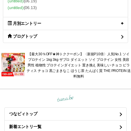
(untitled)
(06.19)
(untitled)
(06.13)
月別エントリー
ブログトップ
【最大30％OFF★神トククーポン】〈新規P10倍〉人気No.1 ソイ
プロテイン 1kg 3kg ザプロ ダイエット ソイ プロテイン 女性 美容
男性 植物性 プロテインダイエット 置き換え 美味しい チョコ ピラ
ティス チョコ 黒ごまきなこ ほうじ茶 たんぱく質 THE PROTEIN 送
料無料
tuna.be
つなビィトップ
新着エントリ一覧